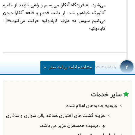
می‌شود. به فرودگاه آنکارا می‌رسیم و راهی بازدید از مقبره
آتاتورک خواهیم شد. از بافت قدیم و قلعه آنکارا دیدن
می‌کنیم سپس به طرف کاپادوکیه حرکت می‌کنیم.
=
کاپادوکیه
2
مشاهده
ادامه
برنامه سفر
پنج‌شنبه
1404/07/03
|
September 25, 2025
صبح زود می‌توانید برای گشت اختیاری بالن سواری بروید.
سپس راهی بازدید از دره پاشاباغ و موزه-روستای زلوه
سایر خدمات
خواهیم شد. از کارگاه سفالگری و دره کبوترها دیدن
می‌کنیم. به سوی قونیه حرکت می کنیم و شب در قونیه
ورودیه جاذبه‌های اعلام شده
خواهیم بود.
= قونیه
هزینه گشت های اختیاری همانند بالن سواری و سافاری
و... برعهده همسفران عزیز می باشد.