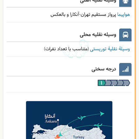
وسیله نقلیه اصلی
هواپیما
پرواز مستقیم تهران-آنکارا و بالعکس
وسیله نقلیه محلی
وسیلۀ نقلیۀ توریستی
(متناسب با تعداد نفرات)
درجه سختی