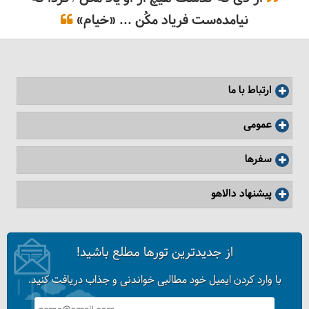
نیامده‌ست فریاد مکُن ... «خیام»
8 نکته مهم برای بالن سواری در کاپادوکیا
ارتباط با ما
عمومی
سفرها
پیشنهاد دالاهو
از جدیدترین تورها مطلع باشید!
چرا به قونیه سفر کنیم؟
با وارد کردن ایمیل خود مطالبی خواندنی و جذاب دریافت کنید.