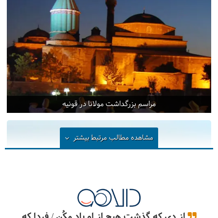
مراسم بزرگداشت مولانا در قونیه
مشاهده مطالب مرتبط
بیشتر
از دی که گذشت هیچ از او یاد مکُن / فردا که