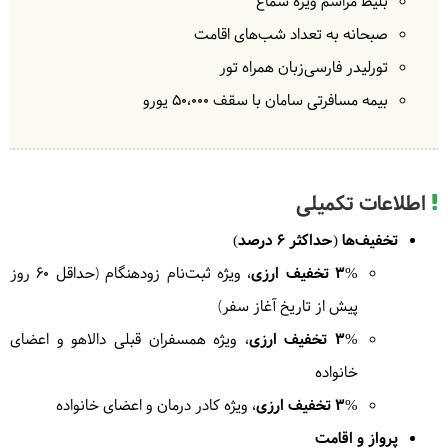
بلیط مراسم ویژه سماع
3
جمعه
1404/07/04
|
صبحانه به تعداد شب‌های اقامت
September 26, 2025
تورلیدر فارسی‌زبان همراه تور
در ادامه
تور قونیه
از موزه پانورامای مولانا، مقبره و موزه
بیمه مسافرتی سامان با سقف 5۰،۰۰۰ یورو
مولانا، مسجد و مقبره شمس تبریزی دیدن می‌کنیم.
همین‌طور به تماشای محل ملاقات شمس و مولانا خواهیم
رفت.
= قونیه
اطلاعات تکمیلی
تخفیف‌ها (حداکثر 6 درصد)
3% تخفیف ارزی
، ویژه ثبت‌نام زودهنگام (حداقل ۶۰ روز
پیش از تاریخ آغاز سفر)
4
شنبه
1404/07/05
|
September 27, 2025
3% تخفیف ارزی
، ویژه همسفران قبلی دالاهو و اعضای
در این روز به سوی سیله حرکت می‌کنیم. گشتی در
خانواده
روستای سیله خواهیم زد. بعد از صرف ناهار به قونیه
3% تخفیف ارزی
، ویژه کادر درمان و اعضای خانواده
برمی‌گردیم و وقت آزاد برای گشت یا خرید در قونیه
پرواز و اقامت
خواهید داشت. بعد از ظهر در مراسم سماع شرکت