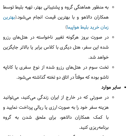
خواهیم کرد.
= قونیه
به منظور هماهنگی گروه و پشتیبانی بهتر، تهیه بلیط توسط
همکاران دالاهو و با بهترین قیمت انجام می‌شود.(
بهترین
زمان خرید بلیط هواپیما
)
5
در صورت بروز هرگونه تغییر ناخواسته در هتل‌های رزرو
یکشنبه
1404/07/06
|
September 28, 2025
شده این سفر، هتل دیگری با کلاس برابر یا بالاتر جایگزین
صبح به سوی فرودگاه آنکارا رفته و با خاطراتی خوش از
خواهد شد.
قونیه به ایران باز می گردیم
تخت سوم در هتل‌های رزرو شده از نوع سفری یا کاناپه
تاشو بوده که موقتاً در اتاق دو تخته گذاشته می‌شود.
سایر موارد
در صورتی که در خارج از ایران زندگی می‌کنید، می‌توانید
هزینه سفر خود را به صورت ارزی یا ریالی پرداخت نمایید و
با کمک همکاران دالاهو، برای ملحق شدن به گروه
برنامه‌ریزی کنید.