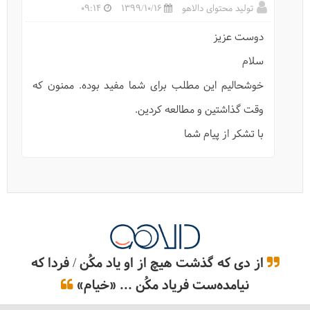
تولید محتوای دالاهو
1399/10/16
09:14
راهنمای استفاده و خرید باتوم کوهنوردی
دوست عزیز
سلام
خوشحالیم این مطلب برای شما مفید بوده. ممنون که
وقت گذاشتین و مطالعه کردین.
با تشکر از پیام شما
در سفر چه لباسی بپوشیم؟
از دی که گذشت هیچ از او یاد مکُن / فردا که
نیامده‌ست فریاد مکُن ... «خیام»