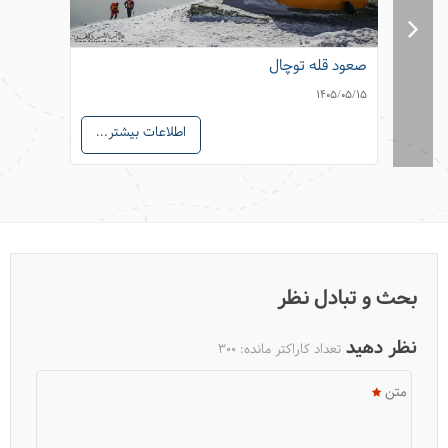
صعود قله توچال
صعود ق
05/05/20
1405/05/15
اطلاعات بیشتر...
کمپینگ در طبیعت چطور است؟
بحث و تبادل نظر
نظر دهید
تعداد کاراکتر مانده:
300
متن