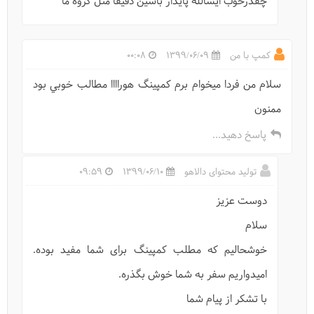
چقدرخوب ايشالله پايدار باشین دقیقا مثل گروه ما
کمپینگ در طبیعت چطور است؟
كمپ با من
1399/06/09
00:08
سلام من فردا ميخوام برم كمپينگ هوراااا مطالب خوبي بود
ممنون
پاسخ دهید...
تولید محتوای دالاهو
1399/06/10
09:59
دوست عزیز
سلام
گرم کردن چادر و کیسه خواب
خوشحالیم که مطلب کمپینگ برای شما مفید بوده.
امیدواریم سفر به شما خوش بگذره.
با تشکر از پیام شما