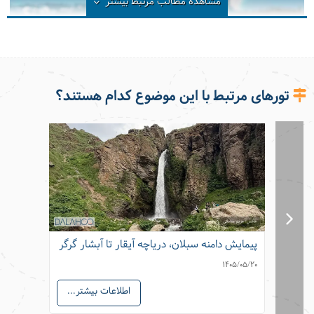
مشاهده مطالب مرتبط
بیشتر
تورهای مرتبط با این موضوع کدام هستند؟
کیسه خواب پر یا کیسه خواب الیاف؟
پیمایش دامنه سبلان، دریاچه آیقار تا آبشار گرگر
آبشار م
05/05/21
1405/05/20
اطلاعات بیشتر...