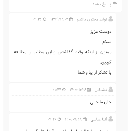
پاسخ دهید...
تولید محتوای دالاهو
1399/12/02
09:36
دوست عزیز
سلام
اکوتوریسم چیست؟
ممنون از اینکه وقت گذاشتین و این مطلب را مطالعه
کردین.
با تشکر از پیام شما
ناشناس
1400/05/26
01:44
جای ما خالی
آتنا عباسی
1400/07/28
09:26