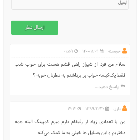
ایمیل
خجسته
1400/11/04
01:59
سلام من فردا از شیراز راهی قشم هست برای خواب شب
فقط یک‌کیسه خواب پر برداشتم به نظرتان خوبه ؟
پاسخ دهید...
استفاده از کنسرو در سفر
نازی
1399/11/30
14:12
من با تعدادی زیاد از رفیقام دارم میرم کمپینگ البته همه
دختریم و این وسایل ها خیلی به ما کمک می‌کنه