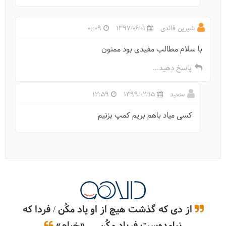
شیرین قائدی
1397/06/01
00:09
با سلام مطالب مفیدی بود ممنون
پاسخ دهید...
سعید
1399/02/15
13:59
راهنمای خرید و استفاده از چراغ پیشانی HeadLamp
کسی میاد باهم بریم کمپ بزنیم
از دی که گذشت هیچ از او یاد مکُن / فردا که