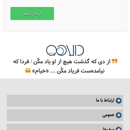
6 غذای نپالی که باید امتحان کنید!
از دی که گذشت هیچ از او یاد مکُن / فردا که
نیامده‌ست فریاد مکُن ... «خیام»
ارتباط با ما
سفرنامه نپال، سرزمینی شبیه هیچ جا
عمومی
سفرها