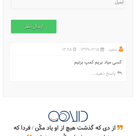
ایمیل
کمپینگ در طبیعت چطور است؟
سعید
1399/02/15
13:45
کسی میاد بریم کمپ بزنیم
پاسخ دهید...
از دی که گذشت هیچ از او یاد مکُن / فردا که
چطور دمای کیسه خواب را تنظیم کنیم؟