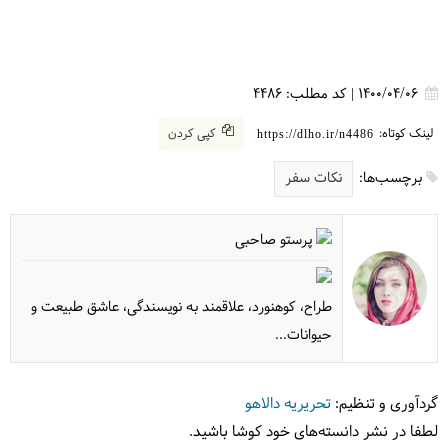
1400/04/06
|
کد مطلب:
4486
لینک کوتاه:
کپی کردن
https://dlho.ir/n4486
برچسب‌ها:
نکات سفر
پرستو صاحبی
طراح، کوهنورد، علاقمند به نویسندگی، عاشق طبیعت و
حیوانات...
گردآوری و تنظیم:
تحریریه دالاهو
لطفا در نشر دانسته‌های خود کوشا باشید.