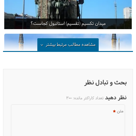
میدان تکسیم (تقسیم) استانبول کجاست؟
مشاهده مطالب مرتبط
بیشتر
بحث و تبادل نظر
نظر دهید
تعداد کاراکتر مانده:
300
متن
مسجد ایاصوفیه، کلیسایی که حالا مسجد است!