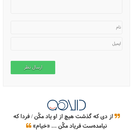
نام
ایمیل
سفر به استانبول از صفر تا صد، هرچه باید بدانید
از دی که گذشت هیچ از او یاد مکُن / فردا که
نیامده‌ست فریاد مکُن ... «خیام»