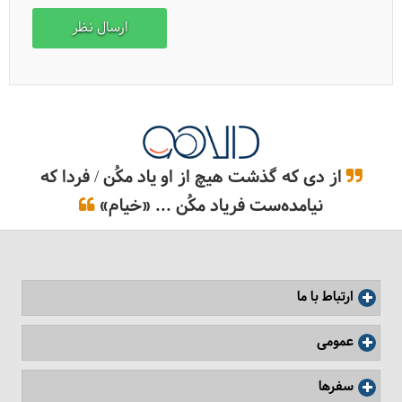
مسجد ایاصوفیه، کلیسایی که حالا مسجد است!
از دی که گذشت هیچ از او یاد مکُن / فردا که
نیامده‌ست فریاد مکُن ... «خیام»
ارتباط با ما
سفر به استانبول از صفر تا صد، هرچه باید بدانید
عمومی
سفرها