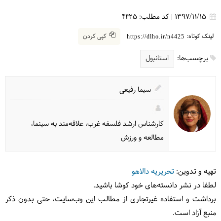
1397/11/15
|
کد مطلب:
4425
لینک کوتاه:
کپی کردن
https://dlho.ir/n4425
برچسب‌ها:
استانبول
سیما رفیعی
کارشناس ارشد فلسفه غرب، علاقه‌مند به سینما،
مطالعه و ورزش
تهیه و تدوین:
تحریریه دالاهو
لطفا در نشر دانسته‌های خود کوشا باشید.
برداشت و استفاده غیرتجاری از مطالب این وب‌سایت، حتی بدون ذکر
منبع آزاد است.