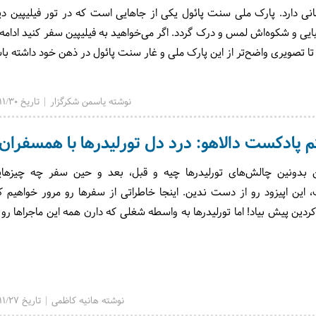
نی دارد. پارک ملی سنت پائول یکی از جاهایی است که در تور فیلیپین 
یی‌ و شکوه‌اش لمس و درک گردد. اگر می‌خواهید به فیلیپین سفر کنید ادامه 
تا تصویری واضح‌تر از این پارک ملی و غار سنت پائول در ذهن خود داشته با
نوشته یاسمن شکرگزار | تاریخ 1403/11/30
 پادکست دالاهو: درد دل تورلیدرها با همسفران
 بدونین چالش‌های تورلیدرها چیه و قبل، بعد و حین سفر چه چیزهای
ین اپیزود رو از دست ندین. اینجا خاطراتی از سفرها رو مرور خواهیم ک
ردین پیش بیاد! اما تورلیدرها به واسطه شغلی که دارن همه این ماجراها رو 
نوشته هانیه کاظمی | تاریخ 1403/11/27