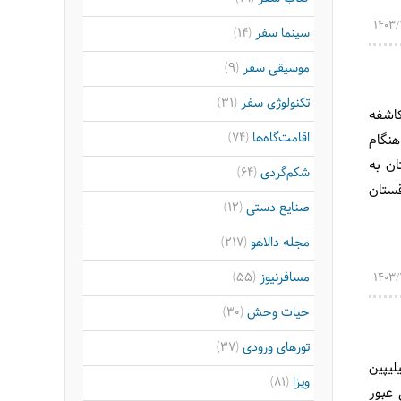
سینما سفر
(14)
موسیقی سفر
(9)
تکنولوژی سفر
(31)
کاشفه
اقامت‌گاه‌ها
(74)
هنگام
ان به
شکم‌گردی
(64)
قستان
صنایع دستی
(12)
مجله دالاهو
(217)
مسافرنیوز
(55)
حیات وحش
(30)
تورهای ورودی
(37)
لیپین
ویزا
(81)
 عبور