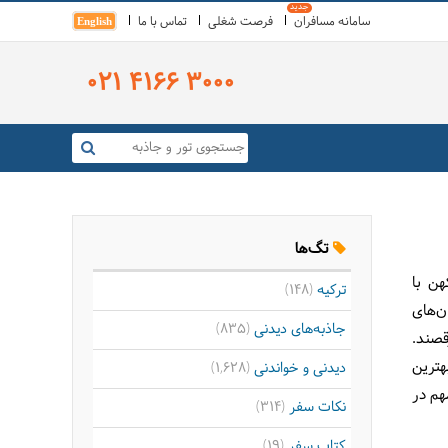
سامانه مسافران
فرصت شغلی
تماس با ما
English
021 4166 3000
تگ‌ها
هن با
ترکیه
(148)
ن‌های
جاذبه‌های دیدنی
(835)
قصند.
هترین
دیدنی و خواندنی
(1,628)
هم در
نکات سفر
(314)
کتاب سفر
(19)