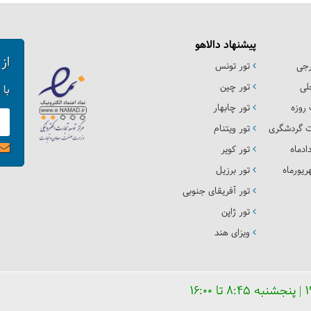
پیشنهاد دالاهو
از
رجی
تور تونس
لی
تور چین
با 
روزه
تور چابهار
ت گردشگری
تور ویتنام
ادماه
تور کویر
یورماه
تور برزیل
تور آفریقای جنوبی
تور ژاپن
ویزای هند