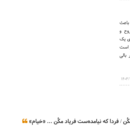
ی آن باعث
وح و
ای یک
ر است
 بالی
ن / فردا که نیامده‌ست فریاد مکُن ... «خیام»