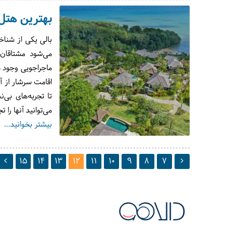
بهترین هتل
می‌شود مشتاقان
ماجراجویی وجود دا
اقامت سرشار از آ
تا تجربه‌های بی‌
می‌توانید آنها را 
بیشتر بخوانید...
15
14
13
12
11
10
9
8
7