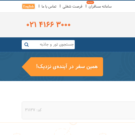
سامانه مسافران
فرصت شغلی
تماس با ما
English
021 4166 3000
همین سفر در آینده‌ی نزدیک!
کد: 31137