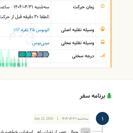
زمان حرکت
سه‌شنبه
1404/04/31
- ساع
(لطفا 30 دقیقه قبل از حرکت در محل حضور داشته باشید.)
وسیله نقلیه اصلی
اتوبوس ۲۵ نفره VIP
وسیله نقلیه محلی
مینی‌بوس
درجه سختی
برنامه سفر
1
سه‌شنبه
1404/04/31
|
July 22, 2025
حوالی عصر از تهران راهی اسفراین خواهیم ش