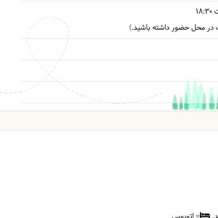
ت
18:30
د.
= اتوبوس