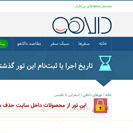
همسفر لحظه‌های بی‌تکرار...
خانه
سفرها
سبک سفر
مقاصد دالاهو
پیشن
تاریخ اجرا یا ثبت‌نام این تور گذش
خانه
تورهای داخلی
اسفراین تا بلقیس
این تور از محصولات داخل سایت حذف 
اسفراین تا بلقیس
بوم‌گردی-اتوبوس VIP
|3.5 روزه از 31 تیر 1404