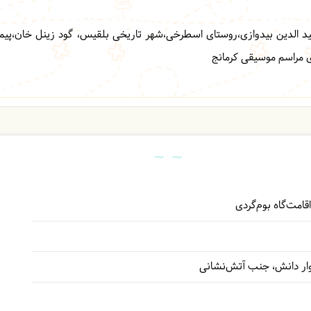
ه رشید الدین بیدوازی،روستای اسطرخی،شهر تاریخی بلقیس، گود زینل خان،پی
ای مراسم موسیقی کرمانج
وار دانش، جنب آتش‌نشانی