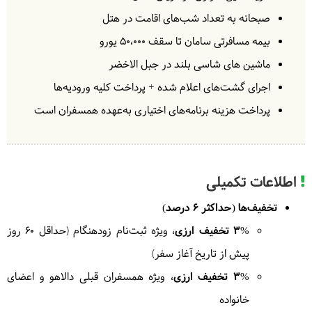
و گشتی در بازار نیزوا خواهیم زد.
= نیزوا
صبحانه به تعداد شب‌های اقامت در هتل
بیمه مسافرتی سامان تا سقف ۵۰،۰۰۰ یورو
ماشین های شاسی بلند در جبل الاخضر
3
شنبه
1405/01/01
|
March 21, 2026
اجرای گشت‌های اعلام شده + پرداخت کلیه ورودیه‌ها
پرداخت
هزینه برنامه‌های اختیاری به‌عهده همسفران است
در ادامه
تور عمان
صبح زود به سمت شرق عمان و ناحیه
بیابانی واهیبا حرکت می‌کنیم. در راه از روستای برکه الموز
دیدن می‌کنیم. سپس به سوی اقامتگاه کویری خواهیم
رفت. غروب را در تپه های شنی واهیبا خواهیم بود و اقامتی
اطلاعات تکمیلی
همراه با آرامش در لوژ کویری را تجربه می‌کنیم. تجربه لذت
تخفیف‌ها (حداکثر 6 درصد)
سکوت و شب کویر رویایی خواهد بود
= لوژ کویری
واهیبا
3% تخفیف ارزی
، ویژه ثبت‌نام زودهنگام (حداقل ۶۰ روز
پیش از تاریخ آغاز سفر)
3% تخفیف ارزی
، ویژه همسفران قبلی دالاهو و اعضای
4
یکشنبه
خانواده
1405/01/02
|
March 22, 2026