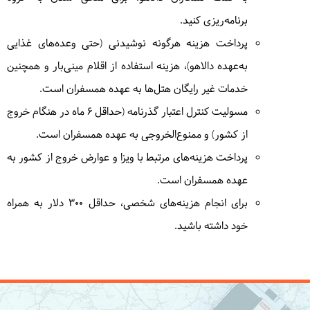
برنامه‌ریزی کنید.
پرداخت هزینه هرگونه نوشیدنی (حتی وعده‌های غذایی
6
سه‌شنبه
1405/01/04
|
March 24, 2026
به‌عهده دالاهو)، هزینه استفاده از اقلام مینی‌بار و همچنین
امروز راهی مسقط خواهیم شد و در مسیر گشتی در واحه
خدمات غیر رایگان هتل‌ها به عهده همسفران است.
سرسبز و زیبای وادی الشعب و گودال بیماه خواهیم زد.
مسولیت کنترل اعتبار گذرنامه (حداقل ۶ ماه در هنگام خروج
بعد از رسیدن به مسقط، وقت آزاد برای گشت یا
از کشور) و ممنوع‌الخروجی به عهده همسفران است.
استراحت در مسقط خواهید داشت.
= مسقط
پرداخت هزینه‌های مرتبط با ویزا و عوارض خروج از کشور به
عهده همسفران است.
برای انجام هزینه‌های شخصی، حداقل 300 دلار به همراه
7
چهارشنبه
1405/01/05
|
March 25, 2026
خود داشته باشید.
از کاخ پادشاهی العالم مسقط بازدید می‌کنیم. همین‌طور از
بافت بازار قدیم مسقط دیدن خواهیم کرد سپس حوالی
بعد از ظهر طبق برنامه پروازی به سوی فرودگاه مسقط
می‌رویم تا راهی تهران شویم.