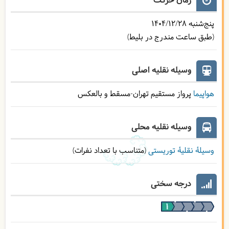
زمان حرکت
پنج‌شنبه
1404/12/28
(طبق ساعت مندرج در بلیط)
وسیله نقلیه اصلی
هواپیما
پرواز مستقیم تهران-مسقط و بالعکس
وسیله نقلیه محلی
وسیلۀ نقلیۀ توریستی
(متناسب با تعداد نفرات)
درجه سختی