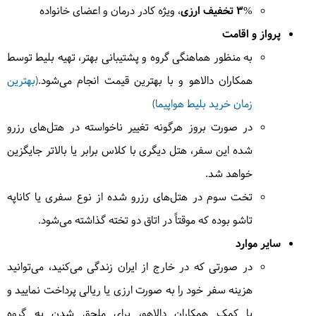
3% تخفیف ارزی
، ویژه کادر درمان و اعضای خانواده
در ادامه
تور عمان
از تپه‌های شن روان منطقه و مناظر
پرواز و اقامت
کویری دیدن می‌کنیم. سپس به سمت شهر ساحلی صور
حرکت می‌کنیم. در مسیر از منطقه وادی بند خالد دیدن
به منظور هماهنگی گروه و پشتیبانی بهتر، تهیه بلیط توسط
می‌کنیم. بعد از رسیدن به صور راهی هتل ساحلی محل
همکاران دالاهو و با بهترین قیمت انجام می‌شود.(
بهترین
اقامت‌مان خوهیم شد.
= صور
زمان خرید بلیط هواپیما
)
در صورت بروز هرگونه تغییر ناخواسته در هتل‌های رزرو
شده این سفر، هتل دیگری با کلاس برابر یا بالاتر جایگزین
5
دوشنبه
1405/01/03
|
March 23, 2026
خواهد شد.
تخت سوم در هتل‌های رزرو شده از نوع سفری یا کاناپه
به سوی راس الجینز خواهیم رفت؛
منطقه‌ای واقع در شرق
تاشو بوده که موقتاً در اتاق دو تخته گذاشته می‌شود.
عمان که به نگهداری از انواع لاکپشت های شهرت
قایق سواری جذابی در دریای عمان برای
دارد.سپس
سایر موارد
تماشای دلفین‌های دریای عمان خواهیم داشت. وقت آزاد
در صورتی که در خارج از ایران زندگی می‌کنید، می‌توانید
برای خرید از بازار صور دارید و در نهایت راهی هتل محل
هزینه سفر خود را به صورت ارزی یا ریالی پرداخت نمایید و
اقامت‌مان خواهیم شد.
= صور
با کمک همکاران دالاهو، برای ملحق شدن به گروه