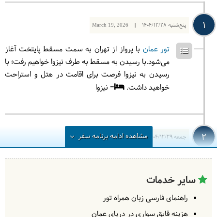
1
پنج‌شنبه
1404/12/28
|
March 19, 2026
تور عمان
با پرواز از تهران به سمت مسقط پایتخت آغاز
می‌شود.با رسیدن به مسقط به طرف نیزوا خواهیم رفت؛ با
رسیدن به نیزوا فرصت برای اقامت در هتل و استراحت
خواهید داشت.
= نیزوا
2
مشاهده
ادامه
برنامه سفر
جمعه
1404/12/29
|
March 20, 2026
به سمت منطقه کوهستانی جبل اخضر (وادی غول) حرکت
می‌کنیم. از کوهستان‌های منحصر به فرد منطقه دیدن
سایر خدمات
می‌کنیم. باغ‌های پلکانی را خواهیم دید و با سیستم
راهنمای فارسی زبان همراه تور
قنات‌های افلاج آشنا خواهیم شد که ثبت یونسکو هستند.
سپس بسوی نیزوا برمی‌گردیم. از قلعه نیزوا دیدن می‌کنیم
هزینه قایق سواری در دریای عمان