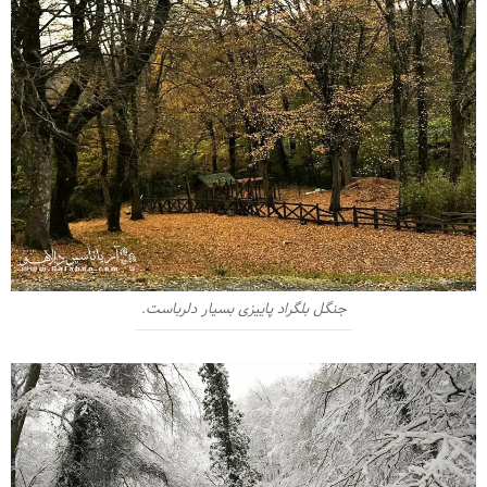
جنگل بلگراد پاییزی بسیار دلرباست.