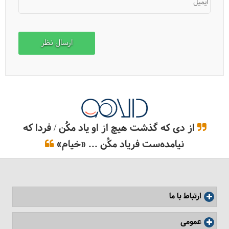
ایمیل
معرفی پلاژهای استانبول
از دی که گذشت هیچ از او یاد مکُن / فردا که
نیامده‌ست فریاد مکُن ... «خیام»
ارتباط با ما
عمومی