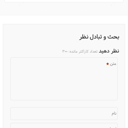
9 محله معروف استانبول را بشناسید
بحث و تبادل نظر
نظر دهید
تعداد کاراکتر مانده:
300
متن
10دلیل برای سفر به جزیره بیوک آدا استانبول
نام