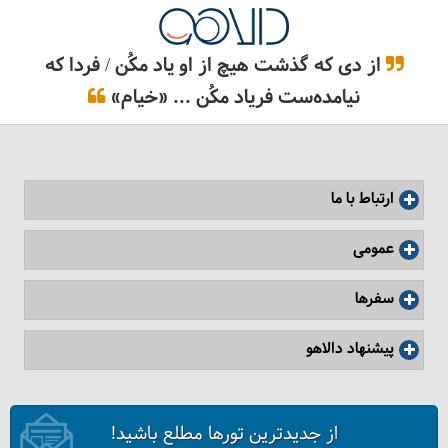
بهترین رستوران‌ های ایرانی در استانبول
از دی که گذشت هیچ از او یاد مکُن / فردا که
نیامده‌ست فریاد مکُن ... «خیام»
ارتباط با ما
عمومی
سفرها
پیشنهاد دالاهو
پل‌های دیدنی استانبول
از جدیدترین تورها مطلع باشید!