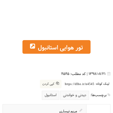
تور هوایی استانبول
1398/08/21
|
کد مطلب:
4545
لینک کوتاه:
کپی کردن
https://dlho.ir/n4545
برچسب‌ها:
دیدنی و خواندنی
استانبول
مریم نیساری