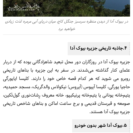
در بیوک آدا از دیدن منظره سرسبز جنگل کاج، میان دریای آبی مرمره لذت زیادی
خواهید برد
4.جاذبه تاریخی جزیره بیوک آدا
جزیره بیوک آدا در روزگاران دور محل تبعید شاهزادگانی بوده که از دربار
عثمای کنار گذاشته می‌شدند. در سفر به این جزیره با بناهای تاریخی
روبرو می شوید که هر کدام قصه خاص خود را دارند. کلیسا ایایورگی
حاجیا یورگی، کلیسا آییوس (آیروس) نیکولاس والدگریک، مسجد حمیدیه،
یتیم‌خانه یونانی یا یتیم‌خانه پرنیکیپو، خانه معروف رِشات‌نوری گول‌تَکین،
صومعه و قبرستان قدیمی و برج ساعت اماکن و بناهای شاخص تاریخی
جزیره بیوک آدا هستند.
5.بیوک آدا شهر بدون خودرو