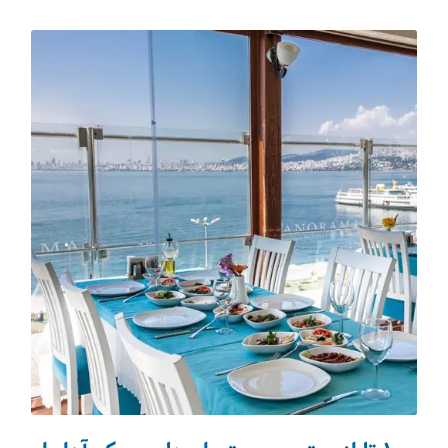
تکنولوژی سفر
(31)
اقامت‌گاه‌ها
(74)
شکم‌گردی
(64)
صنایع دستی
(12)
مجله دالاهو
(217)
مسافرنیوز
(55)
حیات وحش
(30)
تورهای ورودی
(37)
ویزا
(81)
استانبول
(193)