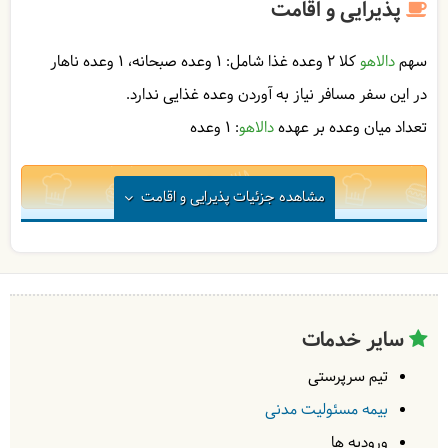
پذیرایی و اقامت
سهم
دالاهو
کلا 2 وعده غذا شامل:
1 وعده صبحانه
1 وعده ناهار
در این سفر مسافر نیاز به آوردن وعده غذایی ندارد.
تعداد میان وعده بر عهده
دالاهو
: 1 وعده
1
مشاهده
جزئیات پذیرایی و اقامت
در
رستوران
| به عهده
دالاهو
در
طبیعت
| به عهده
دالاهو
سایر خدمات
تیم سرپرستی
بیمه مسئولیت مدنی
ورودیه ها