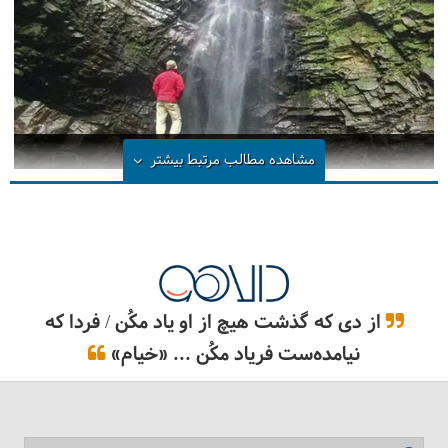
آبشار گزو کجاست؟
مشاهده مطالب مرتبط
بیشتر
از دی که گذشت هیچ از او یاد مکُن / فردا که
نیامده‌ست فریاد مکُن ... «خیام»