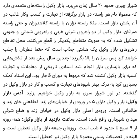
شیراز چیزی حدود 20 سال زمان می‌برد. بازار وکیل راسته‌های متعددی دارد
که معمولا نام هر راسته در بازار برگرفته از تجارت و کسب وکار غالب در
آن بخش بازار است. مثلا راسته بزازان یا راسته کلاهدوزان و حتی راسته
صرافان. بازار وکیل از دو راهروی شرقی غربی و راهرویی شمالی و جنوبی
تشکیل شده که به صورت متقاطع یکدیگر را قطع می‌کنند. محل تقاطع
راهروهای بازار وکیل یک هشتی جذاب است که حتما نظرتان را جلب
خواهد کرد پس سرتان را بالا بگیرید! چندین سال پیش بعد از تلاش‌هایی
که برای بازسازی بازار انجام شد اسنادی تاریخی از معاملات و تجارت
کسبه بازار وکیل کشف شد که مربوط به دوران قاجار بود. این اسناد کمک
بسیاری کرد به درک بهتر شیوه‌های تجارت و کسب و کار در بازار وکیل در
گذشته. در تور شیراز سری به بازار وکیل خواهیم بزنید.
آدس بازار
وکیل:
بازار وکیل دارای ۵ در ورودی از خیابان‌های زند، لطفعلی خان زند و
طالقانی است. ورودی اصلی بازار وکیل در خیابان زند و ضلع شرقی
میدان شهرداری واقع شده است.
ساعت بازدید از بازار وکیل:
همه روزه
از 9 صبح تا حدود 8 شب است. روزهای جمعه بازار وکیل تعطیل است و
البته در تعطیلات رسمی معمولا بازار وکیل نیز تعطیل است.