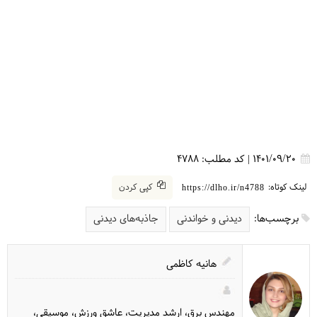
1401/09/20
|
کد مطلب:
4788
لینک کوتاه:
کپی کردن
https://dlho.ir/n4788
برچسب‌ها:
دیدنی و خواندنی
جاذبه‌های دیدنی
هانیه کاظمی
مهندس برق، ارشد مدیریت، عاشق ورزش، موسیقی،