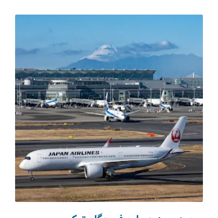
تکنولوژی سفر
(31)
اقامت‌گاه‌ها
(74)
شکم‌گردی
(64)
صنایع دستی
(12)
مجله دالاهو
(217)
مسافرنیوز
(55)
حیات وحش
(30)
تورهای ورودی
(37)
ویزا
(81)
استانبول
(193)