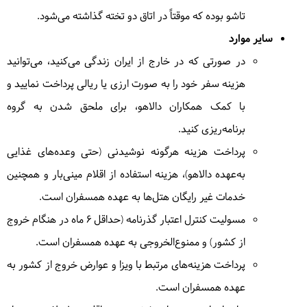
تاشو بوده که موقتاً در اتاق دو تخته گذاشته می‌شود.
امروز به سوی بریزبین خواهیم رفت که یکی از محبوب‌ترین
سایر موارد
مناطق برای طبیعت گردها به شمار میرود.همچنین از پارک
در صورتی که در خارج از ایران زندگی می‌کنید، می‌توانید
کوالاهای بازدید می کنیم و با این موجودات دوست داشتنی
هزینه سفر خود را به صورت ارزی یا ریالی پرداخت نمایید و
آشنا خواهیم شد.
= گلدکوست
با کمک همکاران دالاهو، برای ملحق شدن به گروه
برنامه‌ریزی کنید.
پرداخت هزینه هرگونه نوشیدنی (حتی وعده‌های غذایی
7
پنج‌شنبه
1404/06/13
|
September 4, 2025
به‌عهده دالاهو)، هزینه استفاده از اقلام مینی‌بار و همچنین
در این روز گشت یکروزه پارک‌ حفاظت شده تمبورین،
خدمات غیر رایگان هتل‌ها به عهده همسفران است.
یکی از جذابترین مناطق گلدکوست را خواهیم داشت.
=
مسولیت کنترل اعتبار گذرنامه (حداقل ۶ ماه در هنگام خروج
گلدکوست
از کشور) و ممنوع‌الخروجی به عهده همسفران است.
پرداخت هزینه‌های مرتبط با ویزا و عوارض خروج از کشور به
عهده همسفران است.
8
جمعه
1404/06/14
|
September 5, 2025