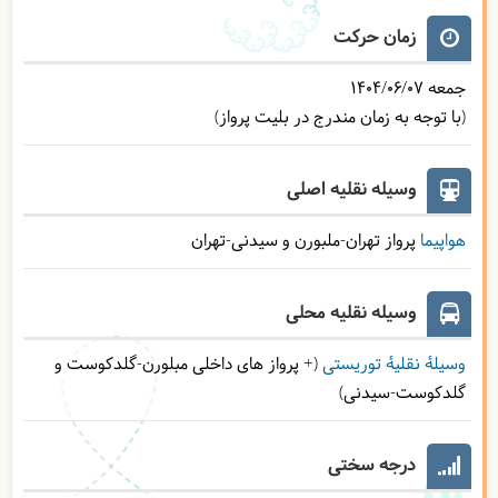
زمان حرکت
جمعه
1404/06/07
(با توجه به زمان مندرج در بلیت پرواز)
وسیله نقلیه اصلی
هواپیما
پرواز تهران-ملبورن و سیدنی-تهران
وسیله نقلیه محلی
وسیلۀ نقلیۀ توریستی
(+ پرواز های داخلی مبلورن-گلدکوست و
گلدکوست-سیدنی)
درجه سختی