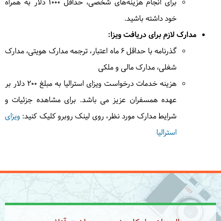
برای انجام هزینه‌های شخصی، حداقل 1000 دلار به همراه
وقت آزاد برای گشت در گلد کوست خواهیم داشت.
=
خود داشته باشید.
گلدکوست
مدارک لازم برای دریافت ویزا:
گذرنامه با حداقل ۶ ماه اعتبار، ترجمه مدارک هویتی، مدارک
شغلی، مدارک مالی و ملکی
9
شنبه
1404/06/15
|
September 6, 2025
هزینه خدمات درخواست ویزای استرالیا به مبلغ 200 دلار بر
عهده همسفران عزیز می باشد. برای مشاهده جزئیات و
امروز به سوی سیدنی پرواز می کنیم و در ادامه به سوی
شرایط مدارک مورد نظر، روی لینک روبرو کلیک کنید:
ویزای
هتل ترانسفر شده و وقت آزاد برای استراحت در بزرگترین
شهر استرالیا خواهیم داشت.
= سیدنی
استرالیا
10
یکشنبه
1404/06/16
|
September 7, 2025