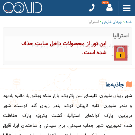
خانه
تورهای خارجی
استرالیا
استرالیا
این تور از محصولات داخل سایت حذف
سیدنی، ملبورن، گلدکوست
|14 روزه از 7 شهریور 1404
شده است.
کد: 30858
جاذبه‌ها
شهر زیبای ملبورن، کلیسای سن پاتریک، بازار ملکه ویکتوریا، مقبره یادبود
و بندر ملبورن، کلبه کاپیتان کوک، بندر زیبای گلد کوست، شهر
بریزبین، پارک کوالاهای استرالیا، گشت یکروزه پارک‌ حفاظت
شده تمبورین، شهر جذاب سیدنی، برج سیدنی و ساختمان اپرا، قایق