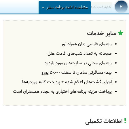
2
مشاهده
ادامه
برنامه سفر
شنبه
1404/06/08
|
August 30, 2025
توقفی در سالن ترانزیت فرودگاه دوبی داریم تا پرواز به
سایر خدمات
سوی ملبورن. بعد از رسیدن، به هتل ترانسفر خواهیم
شد. وقت آزاد برای استراحت خواهیم داشت.
= ملبورن
راهنمای فارسی زبان همراه تور
صبحانه به تعداد شب‌های اقامت هتل
راهنمای محلی در سایت‌های مورد بازدید
بیمه مسافرتی سامان تا سقف 50,000 یورو
3
یکشنبه
1404/06/09
|
اجرای گشت‌های اعلام شده + پرداخت کلیه ورودیه‌ها
August 31, 2025
پرداخت هزینه برنامه‌های اختیاری به‌ عهده همسفران است
امروز گشت شهری ملبورن را خواهیم داشت و از
کلیسای
سن پاتریک، مقبره یادبود و بندر ملبورن بازدید می کنیم و
گشتی در بازار ملکه ویکتوریا خواهیم داشت. در ادامه به
تماشای کلبه کاپیتان کوک خواهیم رفت.
= ملبورن
اطلاعات تکمیلی