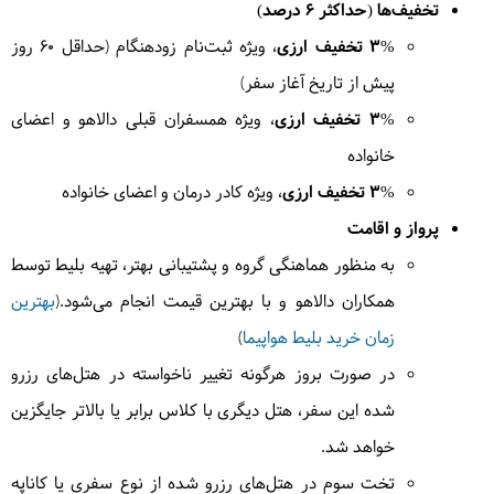
تخفیف‌ها (حداکثر 6 درصد)
3% تخفیف ارزی
، ویژه ثبت‌نام زودهنگام (حداقل ۶۰ روز
4
دوشنبه
1404/06/10
|
September 1, 2025
پیش از تاریخ آغاز سفر)
3% تخفیف ارزی
، ویژه همسفران قبلی دالاهو و اعضای
وقت آزاد برای گشت یا خرید در ملبورن خواهیم داشت.
= ملبورن
خانواده
3% تخفیف ارزی
، ویژه کادر درمان و اعضای خانواده
پرواز و اقامت
5
به منظور هماهنگی گروه و پشتیبانی بهتر، تهیه بلیط توسط
سه‌شنبه
1404/06/11
|
September 2, 2025
همکاران دالاهو و با بهترین قیمت انجام می‌شود.(
بهترین
به سوی شهر زیبای گلد کوست پرواز می کنیم. در ادامه
زمان خرید بلیط هواپیما
)
وقت آزاد برای پیاده روی در این بندر زیبا را خواهیم
در صورت بروز هرگونه تغییر ناخواسته در هتل‌های رزرو
داشت.
= گلدکوست
شده این سفر، هتل دیگری با کلاس برابر یا بالاتر جایگزین
خواهد شد.
تخت سوم در هتل‌های رزرو شده از نوع سفری یا کاناپه
6
چهارشنبه
1404/06/12
|
September 3, 2025