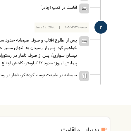
اقامت در کمپ (چادر)
2
جمعه
1405/03/29
|
June 19, 2026
نیسان سواری)، پس از صرف ناهار در رستوران
پیمایش امروز: حدود 12 کیلومتر، کاهش ارتفاع 1000 متر، افزایش ارتفاع حدود 100 متر
صبحانه در طبیعت توسط گردشگر
ناهار در رست
پذیرایی و اقامت