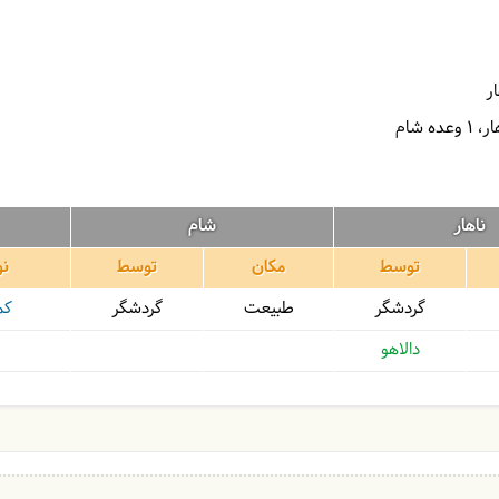
1 وعده شام
ناهار
شام
توسط
مکان
توسط
نو
گردشگر
طبیعت
گردشگر
کم
دالاهو