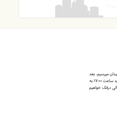
هیدان، حدود ساعت 11:00 به روستای شاه شهیدان میرسیم، بعد
از تحویل بار و کوله های اصلی به تیم پشتیبانی و تدارکات، با کوله سبک یکروزه پیمایش تیم شروع خواهد شد، غروب حدود ساعت 17:00 به
لی درفک خواهیم