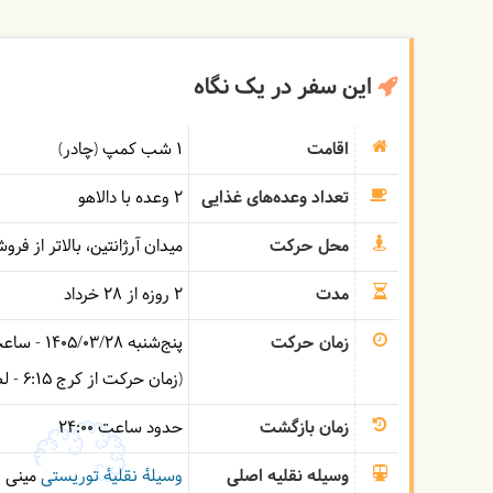
این سفر در یک نگاه
اقامت
1 شب کمپ (چادر)
تعداد وعده‌های غذایی
2 وعده با دالاهو
محل حرکت
میدان آرژانتین، بالاتر از فر
مدت
2 روزه از 28 خرداد
زمان حرکت
پنج‌شنبه
1405/03/28
- ساع
(زمان حرکت از کرج 6:15 - لطفا 15 دقیقه قبل از حرکت در محل حضور داشته باشید)
زمان بازگشت
حدود ساعت
24:00
وسیله نقلیه اصلی
وسیلۀ نقلیۀ توریستی
مینی 