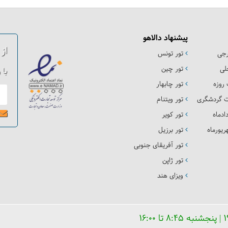
پیشنهاد دالاهو
از
رجی
تور تونس
لی
تور چین
با 
روزه
تور چابهار
ت گردشگری
تور ویتنام
ادماه
تور کویر
یورماه
تور برزیل
تور آفریقای جنوبی
تور ژاپن
ویزای هند