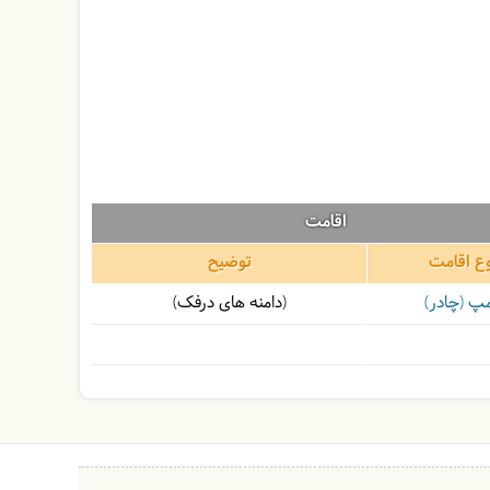
اقامت
ع اقامت
توضیح
پ (چادر)
(دامنه های درفک)