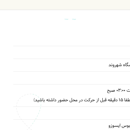
وشگاه شهروند
ت
03:00
صبح
بوس ایسوزو