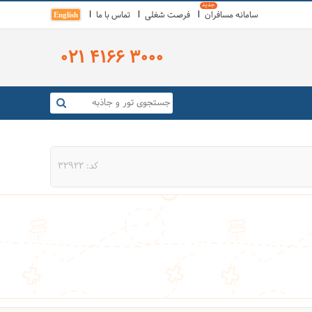
سامانه مسافران
فرصت شغلی
تماس با ما
English
021 4166 3000
کد: 32922