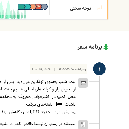
درجه سختی
برنامه سفر
1
پنج‌شنبه
1405/03/28
|
June 18, 2026
محل کمپ در کفترخوانی معروف به دهکده ه
داشت.
= دامنه‌های درفک
پیمایش امروز: حدود ۱4 کیلومتر، کاهش ارتفاع 400 متر،
صبحانه در رستوران توسط دالاهو
ناهار در طبی