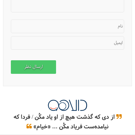
نام
ایمیل
10 اشتباه بزرگ، پیش از سفر رفتن!
از دی که گذشت هیچ از او یاد مکُن / فردا که
نیامده‌ست فریاد مکُن ... «خیام»