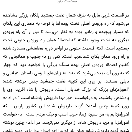
مساحت دارد.
در قسمت غربی مایل به طرف شمال تخت جمشید پلکان بزرگی مشاهده
می‌شود که راه ورودی اصلی تخت بوده اما با توجه به معماری این پلکان
که بسیار پیچیده و زمانبر بوده به نظر می‌رسد تا قبل از آن راه ورودی
دیگری به تخت وجود داشته که احتمالا همان راه ورودی جنوبی تخت
جمشید است. البته قسمت جنوبی در اواخر دوره هخامنشی مسدود شده
و راه ورود همان پکان شمالغرب است. کمی رو به جنوب و همانجایی که
گفتیم احتمالا ورودی اصلی بوده سنگ بزرگی را خواهید دید که چهار
کتیبه روی آن دیده می‌شود. کتیبه‌ها به زبان‌های فارسی باستان، عیلامی و
بابلی هستند. بر روی این
کتیبه تخت جمشید
چنین نوشته شده:
"اهورامزدای بزرگ که بزرگ خدایان است، داریوش را شاه آفرید، وی را
پادشاهی بخشید، به درخواست اهورامزدا داریوش پادشاه است." در ادامه
روی کتیبه چنین آمده:" گوید داریوش شاه: این کشور پارس - که
اهورامزدایم به من سپرد، زیبا، خوب اسپ و نیک مردم است - به خواست
اهورامزدا و من، داریوش شاه، از دیگری نمی‌ترسد. در ادامه چنین نوشته
شده؛ گوید داریوش شاه: چنان باد که مرا اهورامزدا (ایزدان) در دوره شاهی