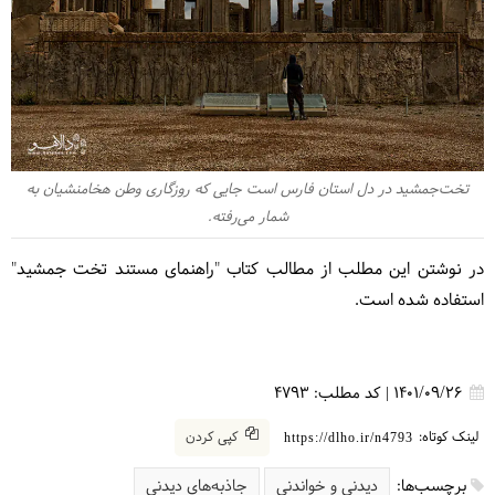
تخت‌جمشید در دل استان فارس است جایی که روزگاری وطن هخامنشیان به
شمار می‌رفته.
در نوشتن این مطلب از مطالب کتاب "راهنمای مستند تخت جمشید"
استفاده شده است.
1401/09/26
|
کد مطلب:
4793
لینک کوتاه:
کپی کردن
https://dlho.ir/n4793
برچسب‌ها:
دیدنی و خواندنی
جاذبه‌های دیدنی