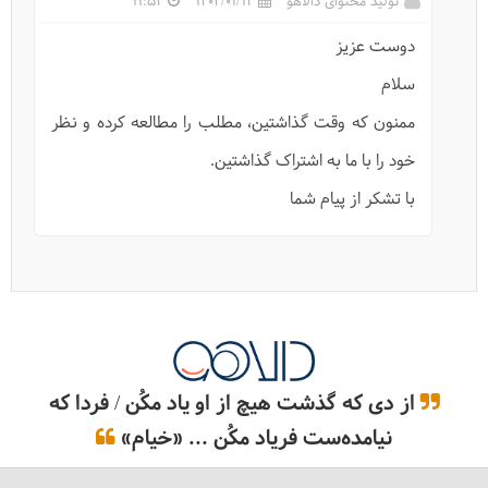
تولید محتوای دالاهو
1402/01/14
11:52
دوست عزیز
باغ ایرانی، مکانی برای آسایش
سلام
ممنون که وقت گذاشتین، مطلب را مطالعه کرده و نظر
خود را با ما به اشتراک گذاشتین.
با تشکر از پیام شما
از دی که گذشت هیچ از او یاد مکُن / فردا که
درباره شیراز: شهر شعر و عشق و تاریخ
نیامده‌ست فریاد مکُن ... «خیام»