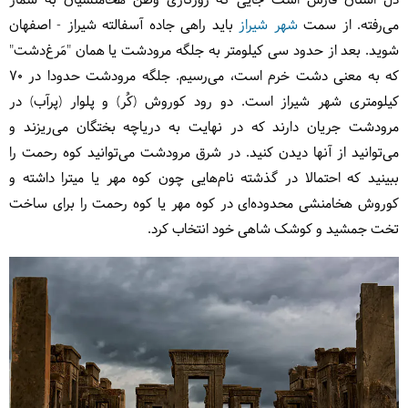
دل استان فارس است جایی که روزگاری وطن هخامنشیان به شمار
می‌رفته. از سمت
شهر شیراز
باید راهی جاده آسفالته شیراز - اصفهان
شوید. بعد از حدود سی کیلومتر به جلگه مرودشت یا همان "مَرغ‌دشت"
که به معنی دشت خرم است، می‌رسیم. جلگه مرودشت حدودا در 70
کیلومتری شهر شیراز است. دو رود کوروش (کُر) و پلوار (پرآب) در
مرودشت جریان دارند که در نهایت به دریاچه بختگان می‌ریزند و
می‌توانید از آنها دیدن کنید. در شرق مرودشت می‌توانید کوه رحمت را
ببینید که احتمالا در گذشته نام‌هایی چون کوه مهر یا میترا داشته و
کوروش هخامنشی محدوده‌ای در کوه مهر یا کوه رحمت را برای ساخت
تخت جمشید و کوشک شاهی خود انتخاب کرد.