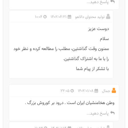
پاسخ دهید...
تولید محتوای دالاهو
1402/04/21
10:04
دوست عزیز
سلام
ممنون وقت گذاشتین، مطلب را مطالعه کرده و نظر خود
دیدنی‌های شیراز: فهرست کامل جاهای دیدنی شیراز
را با ما به اشتراک گذاشتین.
با تشکر از پیام شما
جمال
1402/01/08
22:05
وطن هخامنشیان ایران است . درود بر کوروش بزرگ .
پاسخ دهید...