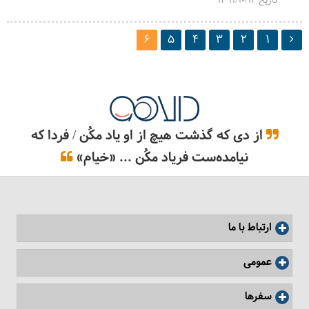
تاریخ 1391/10/12
6
5
4
3
2
1
از دی که گذشت هیچ از او یاد مکُن / فردا که
نیامده‌ست فریاد مکُن ... «خیام»
ارتباط با ما
عمومی
سفرها