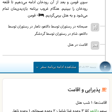
سوی فومن و بعد از آن رودخان ادامه می‌دهیم تا قلعه
رودخان را ببینیم. هنگام غروب برنامه‌ بازدیدی‌مان تمام
می‌شود و به هتل برمی‌گردیم.
= فومن
صبحانه در رستوران توسط دالاهو
ناهار در رستوران توسط
دالاهو
شام در رستوران توسط گردشگر
اقامت در هتل
2
مشاهده
ادامه
برنامه سفر
جمعه
1404/08/23
|
November 14, 2025
صبح روز دوم بعد از صرف صبحانه مهمان دالاهو هستید،
به بازدید از روستا و آبشار ماسوله خواهیم رفت. سپس به
پذیرایی و اقامت
سمت فومن می‌رویم، جاذبه بعدی که خواهیم دید موزه
روستایی گیلان است. در نهایت به‌ سمت تهران باز
اقامت‌ها:
1 شب هتل
می‌گردیم.
سهم
دالاهو
کلا 3 وعده غذا شامل:
2 وعده صبحانه
1 وعده ناهار