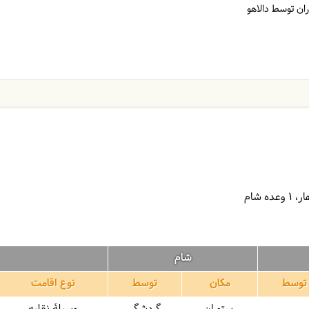
ران توسط دالاهو
1 وعده شام
شام
توسط
مکان
توسط
نوع اقامت