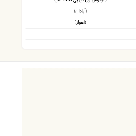
(اتوبوس وی آی پی تخت شو)
(آبادان)
(اهواز)