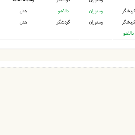
رستوران
گردشگر
وسیلۀ نقلیه
ردشگر
رستوران
دالاهو
هتل
ردشگر
رستوران
گردشگر
هتل
دالاهو