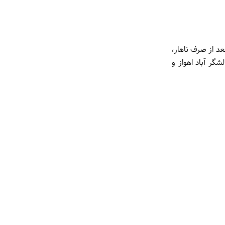
عد از صرف ناهار،
شگر آباد اهواز و