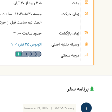
مدت
3.5 روزه از 30 آبان
زمان حرکت
جمعه
1404/08/30
- ساعت
0
(لطفا نیم ساعت قبل از حر
زمان بازگشت
حدود ساعت
24:00
وسیله نقلیه اصلی
اتوبوس ۲۵ نفره VIP
درجه سختی
برنامه سفر
1
جمعه
1404/08/30
|
November 21, 2025