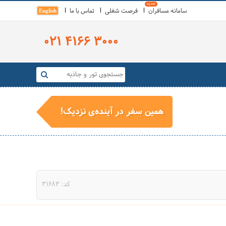
سامانه مسافران
فرصت شغلی
تماس با ما
English
021 4166 3000
همین سفر در آینده‌ی نزدیک!
کد: 31683