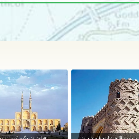
با نارین قلعه (نارنج قلعه) - یزد
فیلم: یزد، نگین کویر ایران