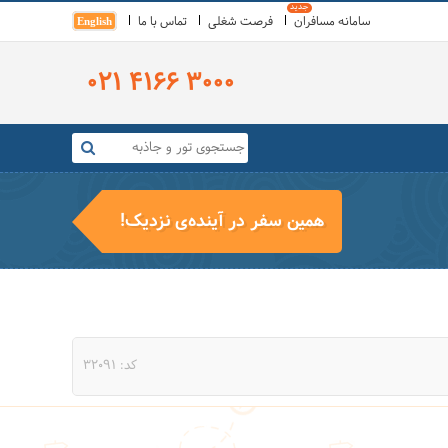
سامانه مسافران
فرصت شغلی
تماس با ما
English
021 4166 3000
همین سفر در آینده‌ی نزدیک!
کد: 32091