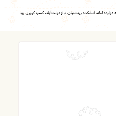
 دوازده امام، آتشکده زرتشتیان، باغ دولت‌آباد، کمپ کویری یزد