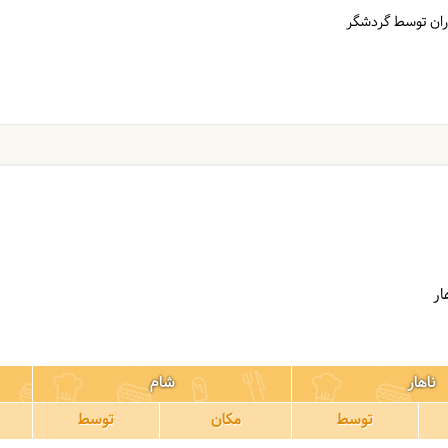
وران توسط گردشگر
ناهار
شام
توسط
مکان
توسط