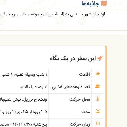
جاذبه‌ها
بازدید از شهر باستانی یزد(ایساتیس)، مجموعه میدان میرچخماق
این سفر در یک نگاه
اقامت
1 شب وسیلۀ نقلیه
1 شب هتل
تعداد وعده‌های غذایی
3 وعده با دالاهو
محل حرکت
ونک، خ برزیل، نبش لاهیجان
مدت
2.5 روزه از 25 دی (2 روز و 2 شب)
زمان حرکت
پنج‌شنبه
1404/10/25
- ساع