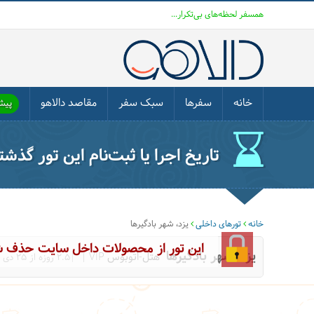
همسفر لحظه‌های بی‌تکرار...
خانه
سفرها
سبک سفر
مقاصد دالاهو
پیشن
تاریخ اجرا یا ثبت‌نام این تور گذش
خانه
تورهای داخلی
یزد، شهر بادگیرها
این تور از محصولات داخل سایت حذف 
یزد، شهر بادگیرها
هتل-اتوبوس VIP
|2.5 روزه از 25 دی 1404