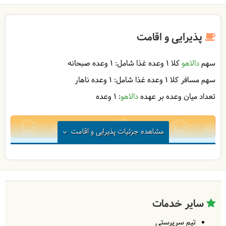
پذیرایی و اقامت
سهم
دالاهو
کلا 1 وعده غذا شامل:
1 وعده صبحانه
سهم مسافر کلا 1 وعده غذا شامل:
1 وعده ناهار
تعداد میان وعده بر عهده
دالاهو
: 1 وعده
1
مشاهده
جزئیات پذیرایی و اقامت
در
رستوران
| به عهده
دالاهو
در
طبیعت
| به عهده
گردشگر
سایر خدمات
تیم سرپرستی