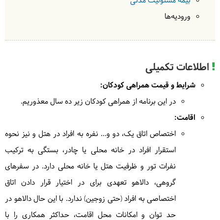
بیمه مسئولیت مدنی
اقامت‌گاه بوم‌گردی
(پرویزی تالش)
صبحانه در اقامتگاه بومگردی توسط دالاهو
ناهار در رستوران
ورودیه‌ها
توسط دالاهو
3
در
اقامتگاه بومگردی
| به عهده
دالاهو
اطلاعات تکمیلی
در
رستوران
| به عهده
دالاهو
شرایط و قیمت همراهی کودکان:
در این برنامه از همراهی کودکان زیر ده سال معذوریم.
اقامت:
اختصاص اتاق یک، دو و... نفره به افراد در هتل و نیز نحوه
استقرار افراد در خانه محلی یا چادر، بستگی به ترکیب
نفرات تور و ظرفیت هتل یا خانه محلی دارد. در سفرهای
گروهی، دالاهو تعهدی برای در اختیار قرار دادن اتاق
اختصاصی به افراد (حتی زوجین) ندارد. با این حال دالاهو در
حد توان و امکانات محل اقامت، حداکثر همکاری را با