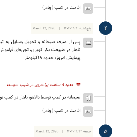
اقامت در کمپ (چادر)
4
پنج‌شنبه
1404/12/21
|
March 12, 2026
پس از صرف صبحانه و تحویل وسایل به تیم 
ناهار در طبیعت بکر کویری، تجربه‌ای فراموش
پیمایش امروز: حدود 18کیلومتر
حدود 8 ساعت پیاده‌روی در شیب متوسط
صبحانه در کمپ توسط دالاهو
ناهار در کمپ تو
اقامت در کمپ (چادر)
5
جمعه
1404/12/22
|
March 13, 2026