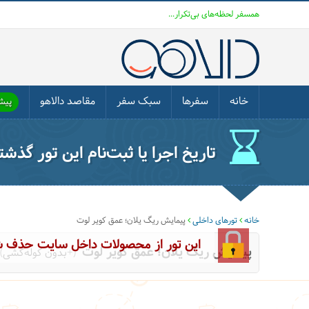
همسفر لحظه‌های بی‌تکرار...
خانه
سفرها
سبک سفر
مقاصد دالاهو
پیشن
تاریخ اجرا یا ثبت‌نام این تور گذش
خانه
تورهای داخلی
پیمایش ریگ یلان؛ عمق کویر لوت
این تور از محصولات داخل سایت حذف 
پیمایش ریگ یلان؛ عمق کویر لوت
(+بدون کوله‌کشی)-ک