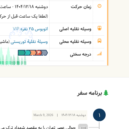
زمان حرکت
دوشنبه
1404/12/18
- ساعت
(لطفا یک ساعت قبل از حرک
وسیله نقلیه اصلی
اتوبوس ۲۵ نفره VIP
وسیله نقلیه محلی
وسیلۀ نقلیۀ توریستی
(ماشین
درجه سختی
برنامه سفر
1
دوشنبه
1404/12/18
|
March 9, 2026
حوالی عصر تهران را به مقصد شهداد ترک می‌ک