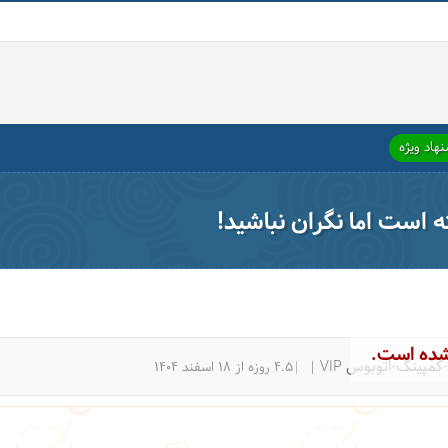
هاد ویژه
ته است اما نگران نباشید!
شده است.
مپینگ-اتوبوس VIP
|4.5 روزه از 18 اسفند 1404