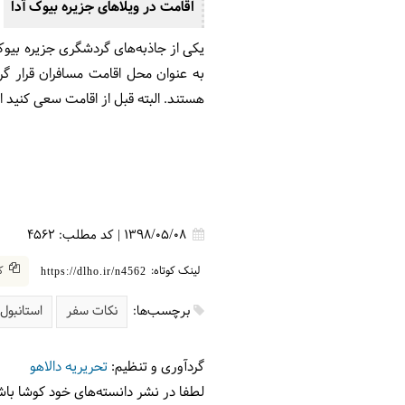
اقامت در ویلاهای جزیره بیوک آدا
یکی از جاذبه‌های گردشگری جزیره بیوک
به عنوان محل اقامت مسافران قرار گر
هستند. البته قبل از اقامت سعی کنید
1398/05/08
|
کد مطلب:
4562
لینک کوتاه:
کپ
https://dlho.ir/n4562
برچسب‌ها:
نکات سفر
استانبول
گردآوری و تنظیم:
تحریریه دالاهو
لطفا در نشر دانسته‌های خود کوشا باش