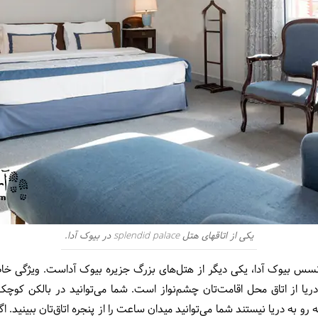
یکی از اتاق‎های هتل splendid palace در بیوک آدا.
buyukada princ) هتل پرنسس بیوک آدا، یکی دیگر از هتل‌های بزرگ جزیره بیوک آداست. و
یا از اتاق محل اقامت‌تان چشم‌نواز است. شما می‌توانید در بالکن کوچک 
 که رو به دریا نیستند شما می‌توانید میدان ساعت را از پنجره اتاق‌تان ببینید. 