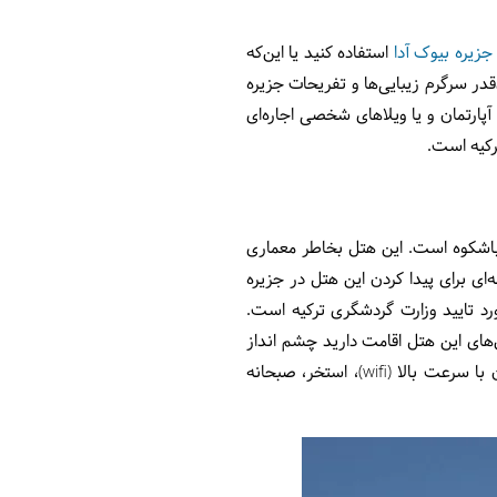
زیره بیوک آدا
استفاده کنید یا این‌که
ر سرگرم زیبایی‌ها و تفریحات جزیره
پارتمان و یا ویلاهای شخصی اجاره‌ای
ترکیه است.
ها هتل (splendid palace) نام دارد که معنای قصر باشکوه است. این هتل بخاطر معماری
‌ای برای پیدا کردن این هتل در جزیره
در فهرست هتل‌های مورد تایید وزارت گردشگری ترکیه است.
ق‌های این هتل اقامت دارید چشم انداز
زیبایی به دریا و مناظر زیبای جزیره پیش روی شماست. از دیگر امکانات این هتل: صندوق امانات، اینترنت رایگان با سرعت بالا (wifi)، استخر، صبحانه