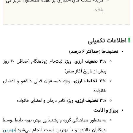
هزینه گشت های اختیاری بر عهده همسفران عزیز می
سنت آگوستین (بنای ثبت جهانی) و قلعه سانتیاگو بازدید
خواهیم کرد. بعد از گشت‌ها وقت آزاد برای خرید از
باشد.
بازارهای مانیل خواهید داشت.
= هتل مانیل
اطلاعات تکمیلی
تخفیف‌ها (حداکثر 6 درصد)
3% تخفیف ارزی
، ویژه ثبت‌نام زودهنگام (حداقل ۶۰ روز
4
یکشنبه
1405/01/02
|
March 22, 2026
پیش از تاریخ آغاز سفر)
به سوی فرودگاه مانیل رفته با پرواز داخلی به سوی جزیره
3% تخفیف ارزی
، ویژه همسفران قبلی دالاهو و اعضای
النیدو پرواز می کنیم. پس از رسیدن به جزیره ال نیدو به
خانواده
سوی هتل ترانسفر شده و وقت آزاد برای استراحت
خواهیم داشت.
= هتل النیدو
3% تخفیف ارزی
، ویژه کادر درمان و اعضای خانواده
پرواز و اقامت
به منظور هماهنگی گروه و پشتیبانی بهتر، تهیه بلیط توسط
همکاران دالاهو و با بهترین قیمت انجام می‌شود.(
بهترین