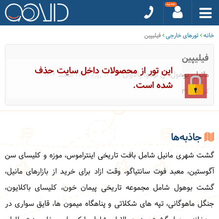
خانه
تورهای خارجی
فیلیپین
فیلیپین
این تور از محصولات داخل سایت حذف
مانیل، بوهول، ال نیدو، پالاوان
|12 روزه از 28 اسفند 1404
شده است.
کد: 31942
جاذبه‌ها
گشت شهری مانیل شامل بافت تاریخی اینتراموس، موزه و کلیسای سن
آگوستین، معبد فوت سانتیاگو، وقت ازاد برای خرید از بازارهای مانیل،
گشت بوهول شامل مجموعه تاریخی پیمان خون، کلیسای باکلایون،
جنگل ماهوگانی، تپه های شکلاتی و پناهگاه میمون ها، قایق سواری در