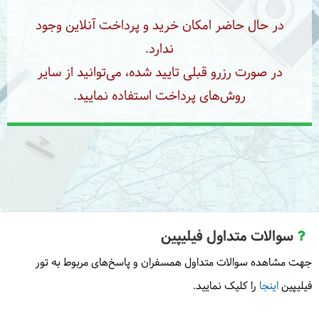
بعد از رسیدن به بوهول به هتل محل اقامت‌‎مان ترنسفر
در حال حاضر امکان خرید و پرداخت آنلاین وجود
خواهیم شد. وقت آزاد برای استراحت خواهید داشت.
ندارد.
= هتل بوهول
در صورت رزرو قبلی تایید شده، می‌توانید از سایر
روش‌های پرداخت استفاده نمایید.
9
جمعه
1405/01/07
|
March 27, 2026
در ادامه
تور فیلیپین
راهی گشت شهری بوهول خواهیم
شد. از مجموعه تاریخی پیمان خون، کلیسای باکلایون
سوالات متداول فیلیپین
دیدن می‌کنیم. از جنگل ماهوگانی دیدن می‌کنیم. در ادامه
از تپه‌های شکلاتی و پناهگاه میمون‌ها بازدید می‌کنیم.
جهت مشاهده سوالات متداول همسفران و پاسخ‌های مربوط به تور
سپس قایق سواری جذابی در رودخانه بوهول خواهیم
فیلیپین
اینجا
را کلیک نمایید.
داشت. در نهایت به هتل محل اقامت‌مان برمی‌گردیم.
= هتل بوهول