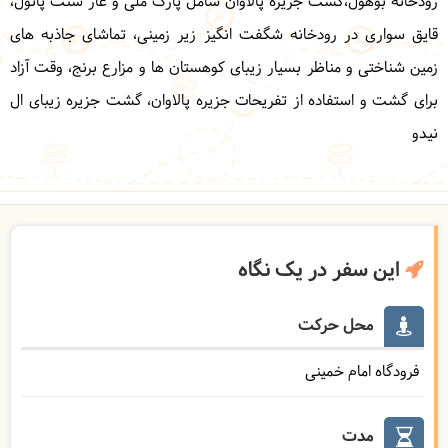
رودخانه بوهول،گشت جزیره پالاوان شامل پارک ملی و غار سنت پائول،
قایق سواری در رودخانه شگفت انگیز زیر زمینی، تماشای جاذبه های
زمین شناختی و مناظر بسیار زیبای کوهستان ها و مزارع برنج، وقت آزاد
برای گشت و استفاده از تفریحات جزیره پالاوان، گشت جزیره زیبای ال
نیدو
این سفر در یک نگاه
محل حرکت
فرودگاه امام خمینی
مدت