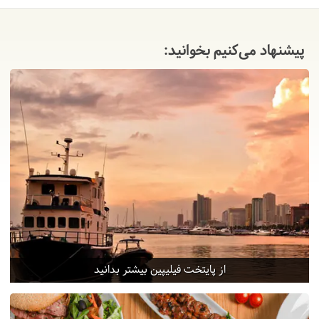
پیشنهاد می‌کنیم بخوانید:
10
شنبه
1405/01/08
|
March 28, 2026
در این روز وقت آزاد برای گشت خواهید داشت و
می‌توانید از تفریحات جزیره بوهول استفاده کنید.
=
هتل بوهول
11
یکشنبه
1405/01/09
|
March 29, 2026
از پایتخت فیلیپین بیشتر بدانید
صبح از بوهول به سوی مانیل پرواز می‌کنیم. و سپس به
سوی فرودگاه دوبی یا فرودگاه دوحه پرواز می‌کنیم و