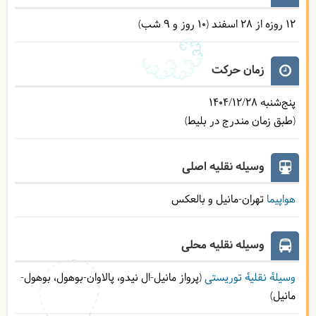
12 روزه از 28 اسفند (10 روز و 9 شب)
زمان حرکت
پنج‌شنبه
1404/12/28
(طبق زمان مندرج در بلیط)
وسیله نقلیه اصلی
هواپیما
تهران-مانیل و بالعکس
وسیله نقلیه محلی
وسیلۀ نقلیۀ توریستی
(پرواز مانیل-ال نیدو، پالاوان-بوهول، بوهول-
مانیل)