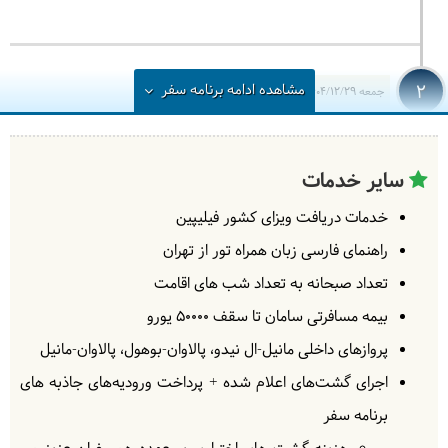
2
مشاهده
ادامه
برنامه سفر
جمعه
1404/12/29
|
March 20, 2026
بسوی مانیل پرواز می‌کنیم. با رسیدن به مانیل، به سوی
هتل ترانسفر خواهیم شد و همسفران زمان آزاد برای
سایر خدمات
استراحت در اختیار خواهند داشت.
= هتل مانیل
خدمات دریافت ویزای کشور فیلیپین
راهنمای فارسی زبان همراه تور از تهران
تعداد صبحانه به تعداد شب های اقامت
بیمه مسافرتی سامان تا سقف 50000 یورو
3
پروازهای داخلی
مانیل-ال نیدو، پالاوان-بوهول، پالاوان-مانیل
شنبه
1405/01/01
|
March 21, 2026
اجرای گشت‌های اعلام شده + پرداخت ورودیه‌های جاذبه های
امروز راهی گشت و گذار در شهر مانیل خواهیم شد. در
برنامه سفر
این گشت از بافت تاریخی اینترامورُس، موزه و کلیسای