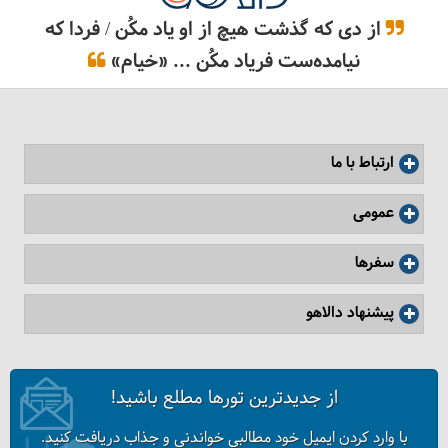
از دی که گذشت هیچ از او یاد مکُن / فردا که
نیامده‌ست فریاد مکُن ... «خیام»
۱۰ هتل معروف در فیلیپین
ارتباط با ما
عمومی
سفرها
پیشنهاد دالاهو
از جدیدترین تورها مطلع باشید!
فیلیپین، کشور جزیره‌ها
با وارد کردن ایمیل خود مطالبی خواندنی و جذاب دریافت کنید.