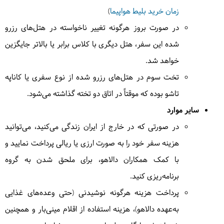
زمان خرید بلیط هواپیما
)
5
دوشنبه
1405/01/03
|
March 23, 2026
در صورت بروز هرگونه تغییر ناخواسته در هتل‌های رزرو
شده این سفر، هتل دیگری با کلاس برابر یا بالاتر جایگزین
امروز وقت آزاد برای گشت در جزیره زیبای النیدو را
خواهیم داشت و میتوانید از تفریحات آبی این جزیره لذت
خواهد شد.
ببریم.
= هتل النیدو
تخت سوم در هتل‌های رزرو شده از نوع سفری یا کاناپه
تاشو بوده که موقتاً در اتاق دو تخته گذاشته می‌شود.
سایر موارد
6
سه‌شنبه
1405/01/04
|
در صورتی که در خارج از ایران زندگی می‌کنید، می‌توانید
March 24, 2026
هزینه سفر خود را به صورت ارزی یا ریالی پرداخت نمایید و
امروز به سوی جزیره زیبای پالاوان خواهیم رفت و در
با کمک همکاران دالاهو، برای ملحق شدن به گروه
ریزورت ساحلی مان اقامت خواهیم داشت و وقت برای
استراحت خواهیم داشت.
= هتل پالاوان
برنامه‌ریزی کنید.
پرداخت هزینه هرگونه نوشیدنی (حتی وعده‌های غذایی
به‌عهده دالاهو)، هزینه استفاده از اقلام مینی‌بار و همچنین