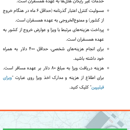
خدمات غیر رایگان هتل‌ها به عهده همسفران است.
مسولیت کنترل اعتبار گذرنامه (حداقل ۶ ماه در هنگام خروج
7
چهارشنبه
1405/01/05
|
March 25, 2026
از کشور) و ممنوع‌الخروجی به عهده همسفران است.
پرداخت هزینه‌های مرتبط با ویزا و عوارض خروج از کشور به
گشتی در جزیره خواهیم زد و از پارک ملی و غار سنت
پائول دیدن می‌کنیم. قایق سواری در رودخانه شگفت
عهده همسفران است.
انگیز زیر زمینی خواهیم داشت سپس به تماشای
برای انجام هزینه‌های شخصی، حداقل 400 دلار به همراه
جاذبه‌های زمین شناختی خواهیم رفت و مناظر بسیار
خود داشته باشید.
زیبای کوهستان ها و مزارع برنج را خواهیم دید.حوالی بعد
هزینه دریافت ویزا به مبلغ 80 دلار بر عهده مسافر است.
از ظهر به محل اقامت‌مان برمی‌گردیم.
= هتل پاوالان
برای اطلاع از هزینه و مدارک اخذ ویزا روی عبارت "
ویزای
فیلیپین
" کلیک کنید.
8
پنج‌شنبه
1405/01/06
|
March 26, 2026
به سوی فرودگاه می‌رویم و به سوی بوهول پرواز می‌کنیم.