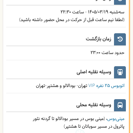
سه‌شنبه
1405/03/19
- ساعت
22:30
(لطفا نیم ساعت قبل از حرکت در محل حضور داشته باشید)
زمان بازگشت
حدود ساعت
23:00
وسیله نقلیه اصلی
اتوبوس ۲۵ نفره VIP
تهران- بودالالو و هشتپر-تهران
وسیله نقلیه محلی
مینی‌بوس
(مینی بوس در مسیر بودالالو تا گردنه نئور
پاترول در مسیر سوباتان تا هشتپر)