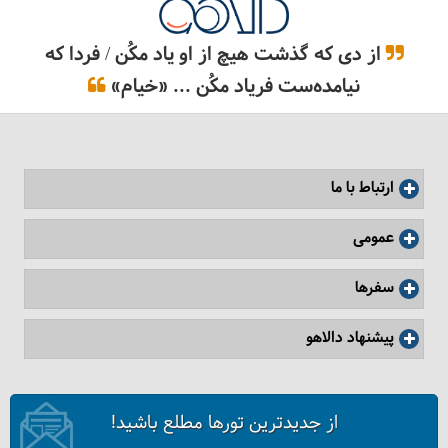
از دی که گذشت هیچ از او یاد مکُن / فردا که
نیامده‌ست فریاد مکُن ... «خیام»
ارتباط با ما
عمومی
سفرها
پیشنهاد دالاهو
از جدیدترین تورها مطلع باشید!