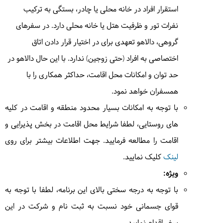
استقرار افراد در خانه محلی یا چادر، بستگی به ترکیب
4
4
نفرات تور و ظرفیت هتل یا خانه محلی دارد. در سفرهای
جمعه
1405/03/22
|
June 12, 2026
در
خانه محلی
| به عهده
دالاهو
گروهی، دالاهو تعهدی برای در اختیار قرار دادن اتاق
بعد از صرف صبحانه، به سمت تالش حرکت می‌کنیم. بین
در
رستوران
| به عهده
گردشگر
اختصاصی به افراد (حتی زوجین) ندارد. با این حال دالاهو در
مسیر توقفی برای صرف چای خواهیم داشت. بعد از
حد توان و امکانات محل اقامت، حداکثر همکاری را با
رسیدن به تالش و صرف ناهار، با خاطرات خوش راهی
تهران می‌شویم.
همسفران خواهد نمود.
حدود 8 ساعت در وسیله نقلیه
با توجه به امکانات بسیار محدود منطقه و اقامت در کلیه
های روستایی، لطفا شرایط محل اقامت در بخش پذیرایی و
صبحانه در خانه محلی توسط دالاهو
ناهار در رستوران توسط
اقامت را مطالعه فرمایید. جهت اطلاعات بیشتر برای روی
گردشگر
لینک
کلیک نمایید.
ویژه:
با توجه به درجه سختی بالای این برنامه، لطفا با توجه به
قوای جسمانی خود نسبت به ثبت نام و شرکت در این