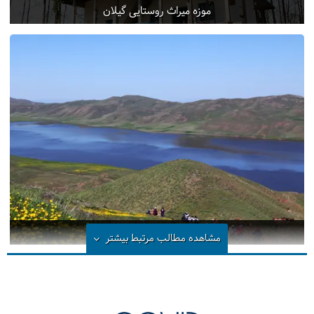
موزه میراث روستایی گیلان
دریاچه نئور تا سوباتان کجاست؟
مشاهده مطالب مرتبط
بیشتر