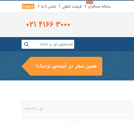
سامانه مسافران
فرصت شغلی
تماس با ما
English
021 4166 3000
همین سفر در آینده‌ی نزدیک!
کد: 32897