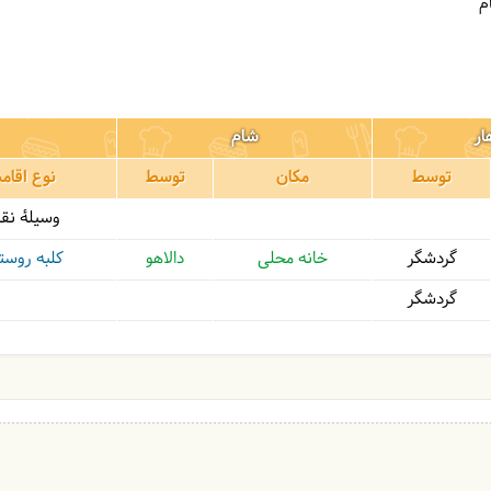
ار
شام
توسط
مکان
توسط
نوع اقام
وسیلۀ نقل
گردشگر
خانه محلی
دالاهو
کلبه روست
گردشگر