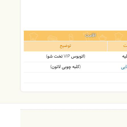
اقامت
ت
توضیح
یه
(اتوبوس VIP تخت شو)
ایی
(کلبه چوبی لاتون)