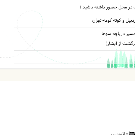
دبیل و کوته کومه-تهران
مسیر دریاچه سوها
رگشت از آبشار)
= اتوبوس