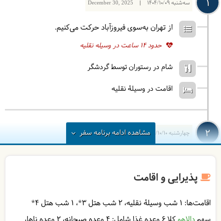
1
سه‌شنبه
1404/10/09
|
December 30, 2025
از تهران به‌سوی فیروزآباد حرکت می‌کنیم.
حدود 14 ساعت در وسیله نقلیه
شام در رستوران توسط گردشگر
اقامت در وسیلۀ نقلیه
2
مشاهده
ادامه
برنامه سفر
چهارشنبه
1404/10/10
|
December 31, 2025
پس از رسیدن به فیروزآباد و صرف صبحانه از قلعه دختر و
سنگ نگاره تنگاب (نقش رستم فیروزآباد) بازدید می‌کنیم.
پذیرایی و اقامت
پس از ناهار بازدید از کاخ اردشیر و شهر تاریخی گور را
داریم. سرانجام برای صرف شام و اقامت به‌سوی بوشهر
اقامت‌ها:
1 شب وسیلۀ نقلیه
2 شب هتل ۳*
1 شب هتل ۴*
می‌رویم.
سهم
دالاهو
کلا 6 وعده غذا شامل:
4 وعده صبحانه
2 وعده ناهار