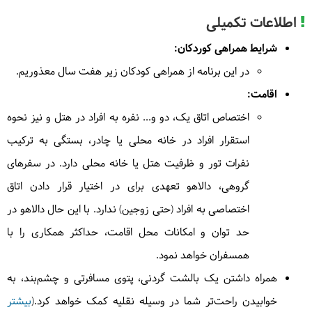
ساحل روستای دلارام حرکت می‌کنیم تا به ساحل دلارام
برویم. در این ساحل زیبا گشتی می‌زنیم و برای اقامت به
اطلاعات تکمیلی
در
رستوران هتل
| به عهده
دالاهو
سمت بوشهر برمی‌گردیم.
شرایط همراهی کوردکان:
در
رستوران
| به عهده
گردشگر
حدود 4 ساعت راهپیمایی در فضای شهری
در این برنامه از همراهی کودکان زیر هفت سال معذوریم.
در
رستوران
| به عهده
گردشگر
صبحانه در رستوران هتل توسط دالاهو
ناهار در رستوران
اقامت:
هتل ۳*
(جهانگردی دلوار بوشهر)
توسط گردشگر
شام در رستوران توسط گردشگر
اختصاص اتاق یک، دو و... نفره به افراد در هتل و نیز نحوه
استقرار افراد در خانه محلی یا چادر، بستگی به ترکیب
4
اقامت در هتل ۳*
نفرات تور و ظرفیت هتل یا خانه محلی دارد. در سفرهای
در
رستوران هتل
| به عهده
دالاهو
گروهی، دالاهو تعهدی برای در اختیار قرار دادن اتاق
در
رستوران
| به عهده
دالاهو
4
جمعه
1404/10/12
|
اختصاصی به افراد (حتی زوجین) ندارد. با این حال دالاهو در
January 2, 2026
در
رستوران
| به عهده
گردشگر
حد توان و امکانات محل اقامت، حداکثر همکاری را با
پس از صرف صبحانه به‌سوی کازرون حرکت می‌کنیم. در
هتل ۴*
(شیراز)
همسفران خواهد نمود.
بین راه در میان نخلستان‌های آب‌پخش(دالکی) قدم
می‌زنیم. بعد از رسیدن به کازرون و صرف ناهار بازدید از
همراه داشتن یک بالشت گردنی، پتوی مسافرتی و چشم‌بند، به
5
شهر باستانی بیشاپور، تنگه چوگان و سنگ‌نگاره‌های تنگه
خوابیدن راحت‌تر شما در وسیله نقلیه کمک خواهد کرد.(
بیشتر