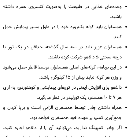
افزایش ارتفاع 50متر، کاهش ارتفاع حدود 300 متر
وعده‌های غذایی در طبیعت را به‌صورت کنسروی همراه داشته
در
رستوران
| به عهده
دالاهو
حدود 3 ساعت کوهنوردی در شیب متوسط
باشید.
همسفران باید کوله یک‌روزه خود را در طول مسیر پیمایش حمل
صبحانه در طبیعت توسط گردشگر
ناهار در رستوران توسط
دالاهو
کنند.
همسفران عزیز باید در سه سال گذشته، حداقل در یک تور با
درجه سختی ۵ دالاهو شرکت کرده باشند.
در این برنامه، کوله‌های اصلی همسفران توسط قاطر حمل می‌شود
و وزن هر کوله نباید بیش از ۱۵ کیلوگرم باشد.
دالاهو برای افزایش ایمنی در تورهای پیمایشی و کوهنوردی، به ازای
هر ۷ تا ۱۰ همسفر، یک تورلیدر در نظر می‌گیرد.
همراه داشتن چادر توسط همسفران الزامی است و برپا کردن و
جمع‌آوری کمپ بر عهده خود همسفران خواهد بود.
اگر چادر کمپینگ ندارید، می‌توانید آن را از دالاهو اجاره کنید.