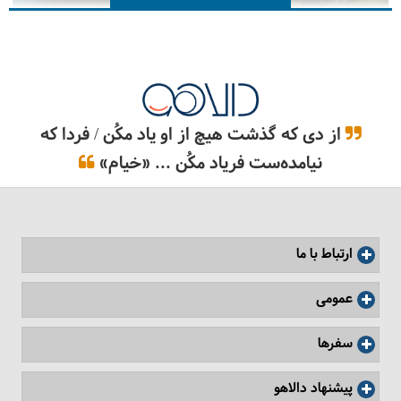
از دی که گذشت هیچ از او یاد مکُن / فردا که
نیامده‌ست فریاد مکُن ... «خیام»
10 کاری که نباید در کمپینگ انجام دهیم
ارتباط با ما
عمومی
سفرها
پیشنهاد دالاهو