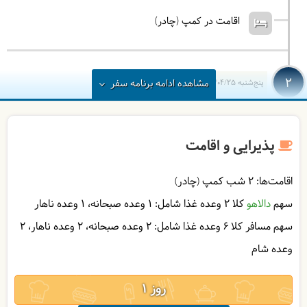
اقامت در کمپ (چادر)
2
مشاهده
ادامه
برنامه سفر
پنج‌شنبه
1405/04/25
|
July 16, 2026
پس از صرف صبحانه مجدد کوله و بار اصلی را به تیم
تدارکات تحویل داده و به سمت گردنه سیالان خواهیم
پذیرایی و اقامت
رفت، (صعود اختیاری قله سیالان) دورنمای قله زیبای
سیالان را به نظاره خواهیم نشست، بعد از صرف ناهار در
اقامت‌ها:
2 شب کمپ (چادر)
طبیعت به سمت جنگل‌های دوهزار سرازیر خواهیم شد،
سهم
دالاهو
کلا 2 وعده غذا شامل:
1 وعده صبحانه
1 وعده ناهار
امروز تغییر اقلیم البرز جنوبی به هوا و خنکای شمال را
تجربه خواهیم کرد و مسیرمان سراشیبی خواهد بود. غروب
سهم مسافر کلا 6 وعده غذا شامل:
2 وعده صبحانه
2 وعده ناهار
2
به دشت دریاسر می‌رسیم، شب در دشت دریاسر کمپ
وعده شام
خواهیم زد.
= کمپ دشت دریاسر
پیمایش و تغییر ارتفاع امروز:
حدود 12 کیلومتر پیمایش،
1
افزایش ارتفاع حدود 500 متر و کاهش ارتفاع حدود 2000