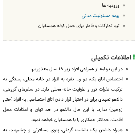
کلبه روستایی
(کلبه چوبی لاتون)
ورودیه ها
روز سوم بعد از صرف صبحانه، به راه‌مان تا آبشار لاتون
بیمه مسئولیت مدنی
ادامه می‌دهیم تا با رسیدن به این آبشار رفیع، از
3
تیم تدارکات و قاطر برای حمل کوله همسفران
زیبایی‌های آن لذت ببریم. بعد از صرف ناهار، مسیر بعدی
ما روستای کوته کومه است و در نهایت با کوله باری از
در
خانه محلی
| به عهده
دالاهو
خاطرات شیرین سفر به تهران بازمی‌گردیم.
در
طبیعت
| به عهده
گردشگر
پیمایش و تغییر ارتفاع امروز: حدود 10 کیلومتر پیمایش،
اطلاعات تکمیلی
کاهش ارتفاع حدود 1000 متر و افزایش ارتفاع حدود 300
متر
در این برنامه از همراهی افراد زیر 18 سال معذوریم.
اختصاص اتاق یک، دو و... نفره به افراد در خانه محلی، بستگی به
حدود 6 ساعت کوهپیمایی در شیب متوسط
ترکیب نفرات تور و ظرفیت خانه محلی دارد. در سفرهای گروهی،
صبحانه در خانه محلی توسط دالاهو
ناهار در طبیعت توسط
دالاهو تعهدی برای در اختیار قرار دادن اتاق اختصاصی به افراد (حتی
گردشگر
زوجین) ندارد. با این حال دالاهو در حد توان و امکانات محل
اقامت، حداکثر همکاری را با همسفران خواهد نمود.
همراه داشتن یک بالشت گردنی، پتوی مسافرتی و چشم‌بند، به