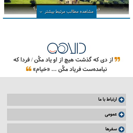
دریاچه سوها تا آبشار لاتون کجاست؟
مشاهده مطالب مرتبط
بیشتر
از دی که گذشت هیچ از او یاد مکُن / فردا که
نیامده‌ست فریاد مکُن ... «خیام»
ارتباط با ما
عمومی
سفرها