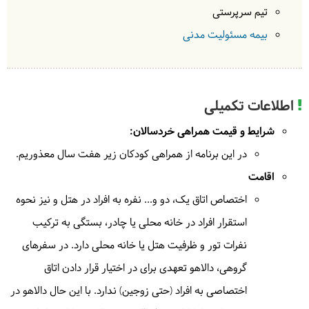
ارتفاعات دره زیبای ساری داش خواهیم داشت و به تماشای
در
خانه محلی
| به عهده
دالاهو
تیم سرپرستی
مناظر زیبای کوهستان های البرز خواهیم نشست. گشت و
بیمه مسئولیت مدنی
کلبه روستایی
(کلبه آذر سوباتان )
گذار در بافت روستایی و بازار سوباتان خواهیم داشت. در
ادامه با ماشین های سافاری به سمت تالش حرکت می‌کنیم.
بعد از رسیدن به تالش و صرف ناهار، با خاطرات خوش راهی
3
تهران می‌شویم.
اطلاعات تکمیلی
در
خانه محلی
| به عهده
دالاهو
حدود 2 ساعت دامنه‌گردی در شیب ملایم
شرایط و قیمت همراهی خردسالان:
در
رستوران
| به عهده
گردشگر
صبحانه در خانه محلی توسط دالاهو
ناهار در رستوران توسط
در این برنامه از همراهی کودکان زیر هفت سال معذوریم.
گردشگر
اقامت
اختصاص اتاق یک، دو و... نفره به افراد در هتل و نیز نحوه
استقرار افراد در خانه محلی یا چادر، بستگی به ترکیب
نفرات تور و ظرفیت هتل یا خانه محلی دارد. در سفرهای
گروهی، دالاهو تعهدی برای در اختیار قرار دادن اتاق
اختصاصی به افراد (حتی زوجین) ندارد. با این حال دالاهو در