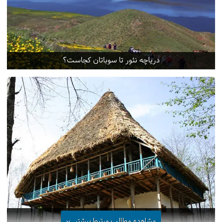
دریاچه نئور تا سوباتان کجاست؟
موزه میراث روستایی گیلان
مشاهده مطالب مرتبط
بیشتر