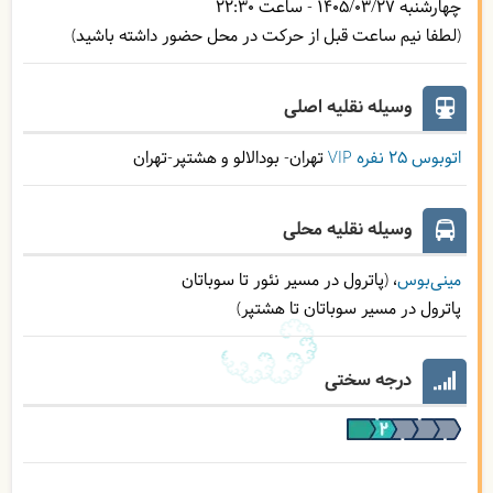
چهارشنبه
1405/03/27
- ساعت
22:30
(لطفا نیم ساعت قبل از حرکت در محل حضور داشته باشید)
وسیله نقلیه اصلی
اتوبوس ۲۵ نفره VIP
تهران- بودالالو و هشتپر-تهران
وسیله نقلیه محلی
مینی‌بوس
(پاترول در مسیر نئور تا سوباتان
پاترول در مسیر سوباتان تا هشتپر)
درجه سختی