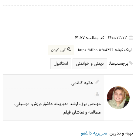
1400/03/02
|
کد مطلب:
4257
لینک کوتاه:
کپی کردن
https://dlho.ir/n4257
برچسب‌ها:
دیدنی و خواندنی
استانبول
هانیه کاظمی
مهندس برق، ارشد مدیریت، عاشق ورزش، موسیقی،
مطالعه و تماشای فیلم
تهیه و تدوین:
تحریریه دالاهو