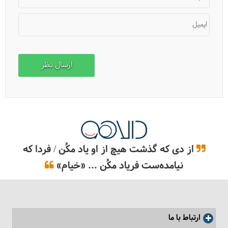
آکواریوم سی لایف در استانبول
ایمیل
از دی که گذشت هیچ از او یاد مکُن / فردا که
نیامده‌ست فریاد مکُن ... «خیام»
کارفورسا چیست؟
ارتباط با ما