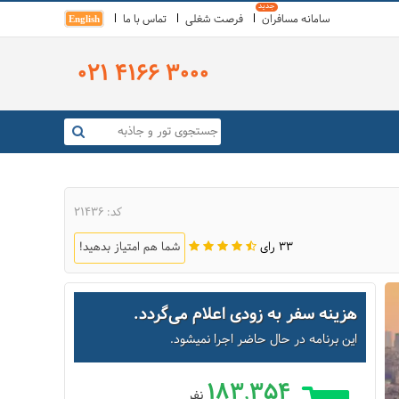
سامانه مسافران
فرصت شغلی
تماس با ما
English
021 4166 3000
کد: 21436
33 رای
شما هم امتیاز بدهید!
هزینه سفر به زودی اعلام می‌گردد.
این برنامه در حال حاضر اجرا نمیشود.
183,354
نفر