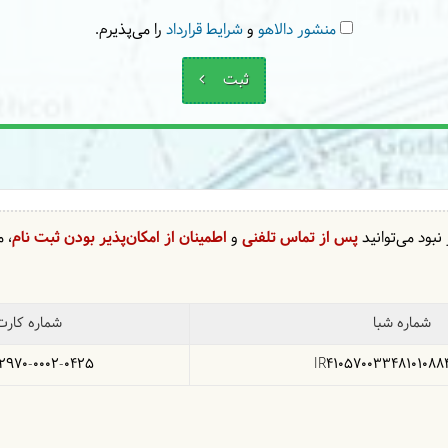
منشور دالاهو
و
شرایط قرارداد
را می‌پذیرم.
ثبت
نبود می‌توانید
پس از تماس تلفنی
و
اطمینان از امکان‌پذیر بودن ثبت نام
، 
شماره شبا
شماره کارت
2970-0002-0425
IR41057003348101088