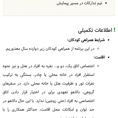
تیم تدارکات در مسیر پیمایش
در
کمپ
| به عهده
دالاهو
حدود 4 ساعت راهپیمایی در شیب متوسط
در
کمپ
| به عهده
دالاهو
صبحانه در کمپ توسط دالاهو
ناهار در کمپ توسط دالاهو
در
خانه محلی
| به عهده
دالاهو
شام در خانه محلی توسط دالاهو
اطلاعات تکمیلی
اقامت‌گاه بوم‌گردی
(خور و بیایانک)
اقامت در اقامت‌گاه بوم‌گردی
شرایط همراهی کودکان:
در این برنامه از همراهی کودکان زیر دوازده سال معذوریم.
4
اقامت:
در
خانه محلی
| به عهده
دالاهو
4
جمعه
1404/08/23
|
November 14, 2025
اختصاص اتاق یک، دو و... نفره به افراد در هتل و نیز نحوه
در
رستوران
| به عهده
دالاهو
استقرار افراد در خانه محلی یا چادر، بستگی به ترکیب
پس از صرف صبحانه به سمت تهران حرکت می‌کنیم. در بین
نفرات تور و ظرفیت هتل یا خانه محلی دارد. در سفرهای
راه از بافت قدیم نایین دیدار خواهیم داشت. ناهار را در نایین
میل ک
رده و در ادامه با ثبت خاطراتی زیبا از این سفر به تهران
گروهی، دالاهو تعهدی برای در اختیار قرار دادن اتاق
باز خواهیم گشت.
اختصاصی به افراد (حتی زوجین) ندارد. با این حال دالاهو در
صبحانه در خانه محلی توسط دالاهو
ناهار در رستوران توسط
حد توان و امکانات محل اقامت، حداکثر همکاری را با
دالاهو