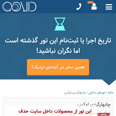
تاریخ اجرا یا ثبت‌نام این تور گذشته است
اما نگران نباشید!
همین سفر در آینده‌ی نزدیک!
خانه
تورهای داخلی
چابهارگردی لوکس
چابهارگردی لوکس
این تور از محصولات داخل سایت حذف
دهکده ساحلی ماکان-هوایی
|3.5 روزه از 18 آذر 1404