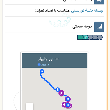
وسیلۀ نقلیۀ توریستی
(متناسب با تعداد نفرات)
درجه سختی