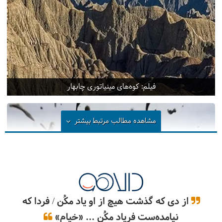
فیلم: کوه‌های مینیاتوری چابهار
مشاهده مطالب مرتبط
بیشتر
از دی که گذشت هیچ از او یاد مکُن / فردا که
نیامده‌ست فریاد مکُن ... «خیام»