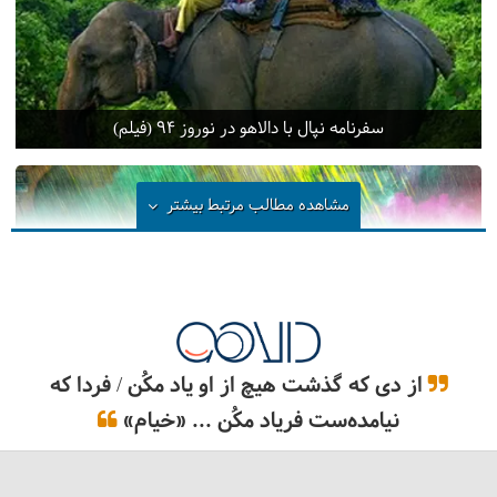
سفرنامه نپال با دالاهو در نوروز 94 (فیلم)
مشاهده مطالب مرتبط
بیشتر
از دی که گذشت هیچ از او یاد مکُن / فردا که
نیامده‌ست فریاد مکُن ... «خیام»
فستیوال‌ها و رویدادهای مهم نپال کدامند؟