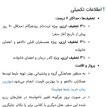
اطلاعات تکمیلی
4
یکشنبه
1404/09/02
|
تخفیف‌ها (حداکثر 6 درصد)
November 23, 2025
3% تخفیف ارزی
، ویژه ثبت‌نام زودهنگام (حداقل ۶۰ روز
صبح برای سافاری با قایق‌های سنتی در پارک ملی چیتوان
پیش از تاریخ آغاز سفر)
خواهیم رفت؛ گشتی در طبیعت اطراف می‌زنیم. عصر نیز
سافاری با جیپ در پارک چیتوان خواهیم داشت و برای
3% تخفیف ارزی
، ویژه همسفران قبلی دالاهو و اعضای
تماشای حیات وحش چیتوان می‌رویم. به تماشای غروب
خانواده
زیبای خورشید را در کنار رودخانه چیتوان خواهیم نشست.
3% تخفیف ارزی
، ویژه کادر درمان و اعضای خانواده
رقص محلی را می‌بینیم و اقامت‌مان در لوژ جنگلی چیتوان
پرواز و اقامت
خواهد بود.
= چیتوان
به منظور هماهنگی گروه و پشتیبانی بهتر، تهیه بلیط توسط
همکاران دالاهو و با بهترین قیمت انجام می‌شود.(
بهترین
زمان خرید بلیط هواپیما
)
5
دوشنبه
1404/09/03
|
November 24, 2025
در صورت بروز هرگونه تغییر ناخواسته در هتل‌های رزرو
صبح به طرف بندیپور حرکت می‌کنیم. گشت در روستای
شده این سفر، هتل دیگری با کلاس برابر یا بالاتر جایگزین