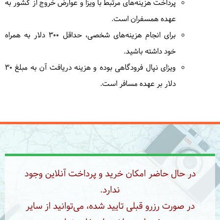
پرداخت هزینه‌های مرتبط با ویزا و عوارض خروج از کشور به
7
چهارشنبه
1404/09/05
|
November 26, 2025
عهده همسفران است.
برای انجام هزینه‌های شخصی، حداقل 300 دلار به همراه
امروز وقت آزاد برای گشت برنامه های اختیاری در پخارا
۴
خواهیم داشت.
= پوخارا
خود داشته باشید.
ویزای نپال فرودگاهی بوده و هزینه دریافت آن به مبلغ 30
دلار بر عهده مسافر است.
8
پنج‌شنبه
1404/09/06
|
November 27, 2025
تا ظهر وقت آزاد برای استفاده از گشتهای اختیاری پخارا
خواهید داشت، بعد از ظهر به سوی کاتماندو پرواز
می‌کنیم و به سوی هتل محل اقامت‌مان در محله تامل
خواهیم رفت. غروب میتوانید اخرین گشتها را در بافت
در حال حاضر امکان خرید و پرداخت آنلاین وجود
زیبای تامیل داشته باشید.
= کاتماندو
ندارد.
در صورت رزرو قبلی تایید شده، می‌توانید از سایر