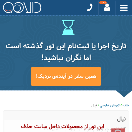
تاریخ اجرا یا ثبت‌نام این تور گذشته است
اما نگران نباشید!
همین سفر در آینده‌ی نزدیک!
خانه
تورهای خارجی
نپال
نپال
این تور از محصولات داخل سایت حذف
کاتماندو، چیتوان، پخارا
|9 روزه از 29 آبان 1404