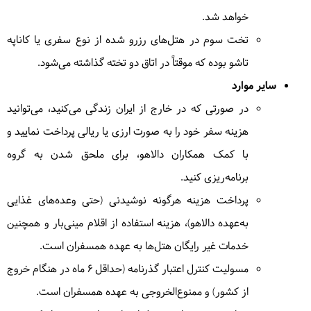
زیبای رنسانسی بندیپور می‌زنیم. پس از صرف ناهار به
خواهد شد.
دیدن دریاچه زیبای بگناس با دورنمای قلل هیمالیا میرویم
تخت سوم در هتل‌های رزرو شده از نوع سفری یا کاناپه
و سپس بسوی پوخارا ادامه مسیر می‌دهیم. غروب به
پوخارا میرسیم.
= پوخارا
تاشو بوده که موقتاً در اتاق دو تخته گذاشته می‌شود.
سایر موارد
در صورتی که در خارج از ایران زندگی می‌کنید، می‌توانید
6
هزینه سفر خود را به صورت ارزی یا ریالی پرداخت نمایید و
سه‌شنبه
1404/09/04
|
November 25, 2025
با کمک همکاران دالاهو، برای ملحق شدن به گروه
صبح زود برای تماشای طلوع آفتاب در سارانگکوت می‌رویم.
برنامه‌ریزی کنید.
در ادامه به دیدن معبد صلح جهانی و قایق سواری در
پرداخت هزینه هرگونه نوشیدنی (حتی وعده‌های غذایی
دریاچه فیوا میرویم. بعد از ظهر وقت آزاد برای برنامه های
اختیاری خواهید داشت. می‌توانید از تفریحاتی مثل
به‌عهده دالاهو)، هزینه استفاده از اقلام مینی‌بار و همچنین
پاراگلایدر، هلیکوپتر سواری تا اناپورنا، پرواز با هواپیمای
خدمات غیر رایگان هتل‌ها به عهده همسفران است.
دونفره، بانجی، زیپلاین و… استفاده کنید.
= پوخارا
مسولیت کنترل اعتبار گذرنامه (حداقل ۶ ماه در هنگام خروج
از کشور) و ممنوع‌الخروجی به عهده همسفران است.