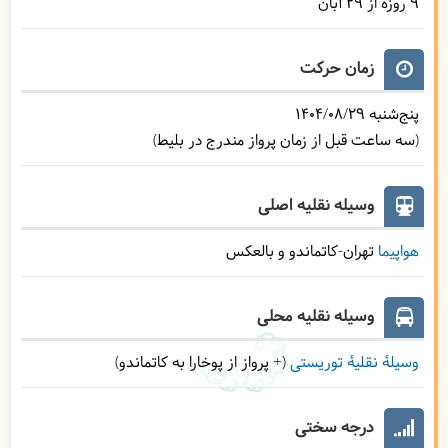
9 روزه از 29 آبان
زمان حرکت
پنج‌شنبه
1404/08/29
(سه ساعت قبل از زمان پرواز مندرج در بلیط)
وسیله نقلیه اصلی
هواپیما
تهران-کاتماندو و بالعکس
وسیله نقلیه محلی
وسیلۀ نقلیۀ توریستی
(+ پرواز از پوخارا به کاتماندو)
درجه سختی