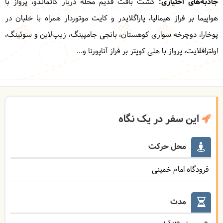
جاذبه‌های اختیاری:
گشت بافت قدیم محله دربار کاتماندو، پرواز با
هواپیما بر فراز هیمالیا، پاراگلایدر و کایت موتوردار همراه با خلبان در
پوخارا، دوچرخه سواری کوهستان، بانجی جامپینگ، زیپ‌لاین و سوئینگ،
اولترافلایت، پرواز با هلی کوپتر بر فراز آناپورنا و...
این سفر در یک نگاه
محل حرکت
فرودگاه امام خمینی
مدت